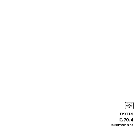
מודפס
₪
70.4
גב הספר:
88
₪