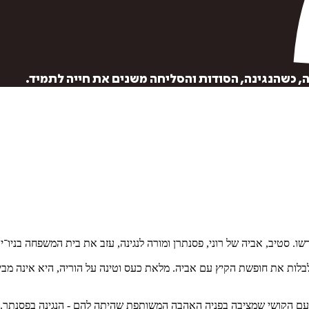
, כשהנגינה, הסודות והסליחה משנים את חייה לתמיד.
איזה פורמט בא לך?
מודפס
₪
70.4
מחיר על הספר: ₪
88
טיב, אביה של רוני, פסנתרן ומורה לנגינה, עזב את בית המשפחה בניו־יור
 לבלות את חופשת הקיץ עם אביה. מלאת כעס וטינה על הוריה, היא אינה מ
ם הקושי שמציבה בפניה האהבה המשותפת שהיתה להם - הנגינה בפסנתר. היא