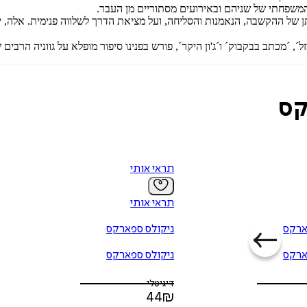
משפחתי של שניהם ובאירועים מסתוריים מן העבר.
ן של ההקשבה, הנאמנות והסליחה, ועל מציאת הדרך לשלווה פנימית. אלה, 
, ´מכתב בבקבוק´ ו´ג'ון היקר´, פורש בפנינו סיפור מופלא על גווניה הרבים
קס
תראי אותי
תראי אותי
ארקס
ניקולס ספארקס
ארקס
ניקולס ספארקס
דיגיטלי
44
₪