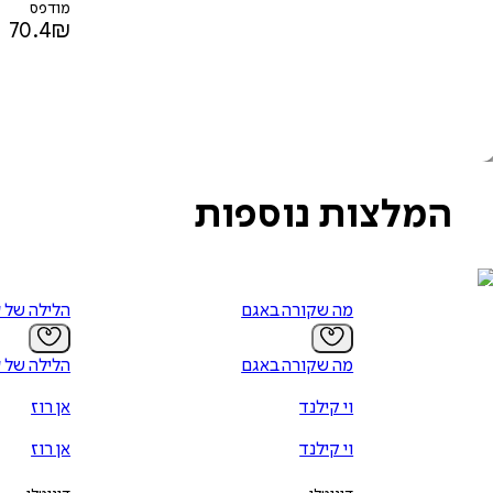
מודפס
70.4
₪
המלצות נוספות
מה שקורה באגם
הלילה של 
מה שקורה באגם
הלילה של 
וי קילנד
אן רוז
וי קילנד
אן רוז