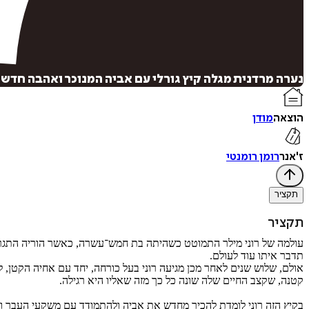
נערה מרדנית מגלה קיץ גורלי עם אביה המנוכר ואהבה חדשה
הוצאה
מודן
ז'אנר
רומן רומנטי
תקציר
תקציר
עולמה של רוני מילר התמוטט כשהיתה בת חמש־עשרה, כאשר הוריה התגרשו. ס
תדבר איתו עוד לעולם.
אולם, שלוש שנים לאחר מכן מגיעה רוני בעל כורחה, יחד עם אחיה הקטן,
קטנה, שקצב החיים שלה שונה כל כך מזה שאליו היא רגילה.
בקיץ הזה רוני לומדת להכיר מחדש את אביה ולהתמודד עם משקעי העבר וע