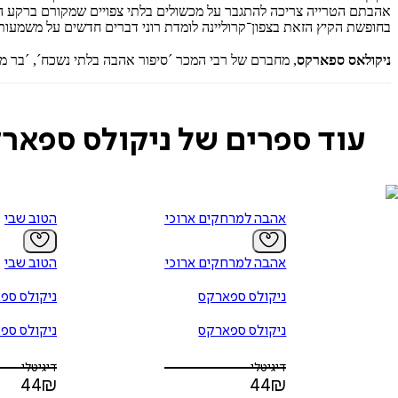
אהבתם הטרייה צריכה להתגבר על מכשולים בלתי צפויים שמקורם ברקע ה
בחופשת הקיץ הזאת בצפון־קרוליינה לומדת רוני דברים חדשים על משמעות
ניקולאס ספארקס
, מחברם של רבי המכר ´סיפור אהבה בלתי נשכח´, ´בר מזל´
עוד ספרים של ניקולס ספאר
אהבה למרחקים ארוכים
הטוב שבי
אהבה למרחקים ארוכים
הטוב שבי
ניקולס ספארקס
ניקולס ספ
ניקולס ספארקס
ניקולס ספ
דיגיטלי
דיגיטלי
44
₪
44
₪