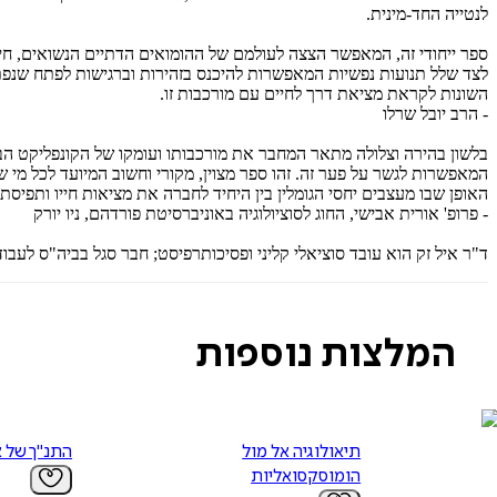
לנטייה החד-מינית.
ספר ייחודי זה, המאפשר הצצה לעולמם של ההומואים הדתיים הנשואים, חיונ
לצד שלל תנועות נפשיות המאפשרות להיכנס בזהירות וברגישות לפתח שנפתח 
השונות לקראת מציאת דרך לחיים עם מורכבות זו.
- הרב יובל שרלו
בלשון בהירה וצלולה מתאר המחבר את מורכבותו ועומקו של הקונפליקט הבי
המאפשרות לגשר על פער זה. זהו ספר מצוין, מקורי וחשוב המיועד לכל מי ש
האופן שבו מעצבים יחסי הגומלין בין היחיד לחברה את מציאות חייו ותפיסת 
- פרופ' אורית אבישי, החוג לסוציולוגיה באוניברסיטת פורדהם, ניו יורק
ד"ר איל זק הוא עובד סוציאלי קליני ופסיכותרפיסט; חבר סגל בביה"ס לעב
המלצות נוספות
תיאולוגיה אל מול
התנ"ך של א
הומוסקסואליות