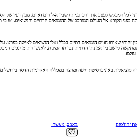
י לכל המבקש לעצב את דרכו במתח שבין א-לוהים ואדם. מבין דפיו של הספר
בפני הקורא אל העולם המורכב של ההומואים הדתיים והנשואים. יש בי תקווה
ן-זהותי שאותו חווים הומואים דתיים בכלל ואלו הנשואים לאישה בפרט. על
מתקשה ליישב בין אמונתו הדתית ונטייתו המינית, לאנשי דת ומחנכים המבקש
עולמו.
ודה סוציאלית באוניברסיטת חיפה ומרצה במכללה האקדמית הדסה בירושלים; ח
תי הילסום
באפס, מעשה!