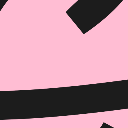
הוספה
לסל
איזה פורמט בא לך?
דיגיטלי
₪
32
מחיר קודם:
40
₪
במבצע עד:
31/08/2026