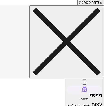
שליחה
כמתנה
דיגיטלי
מתנה
₪
32
מחיר קודם:
40
₪