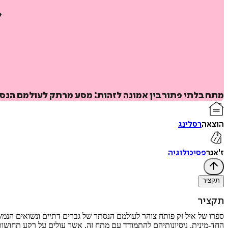
מתח בלתי פתור בין אמונה לזהות: מסע מרתק לעולמם הנס
הוצאה
רסלינג
ז'אנר
פסיכולוגיה
תקציר
תקציר
ספרו של איל זק פותח צוהר לעולמם הנסתר של גברים דתיים ונשואים הנמש
החד-מינית. ניסיונותיהם להתמודד עם מתח זה, אשר עולים על רקע תחושו