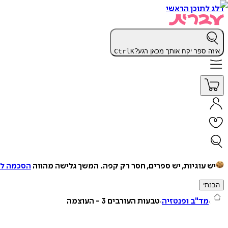
דלג לתוכן הראשי
איזה ספר יקח אותך מכאן רגע?
K
Ctrl
יש עוגיות, יש ספרים, חסר רק קפה.
המשך גלישה מהווה
הסכמה למ
הבנתי
מד"ב ופנטזיה
טבעות העורבים 3 - העוצמה