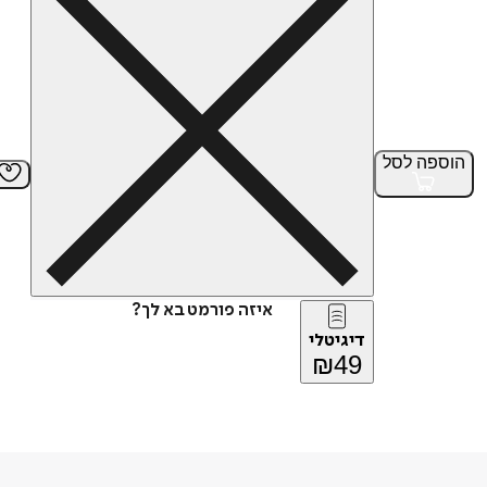
הוספה
לסל
איזה פורמט בא לך?
דיגיטלי
₪
49