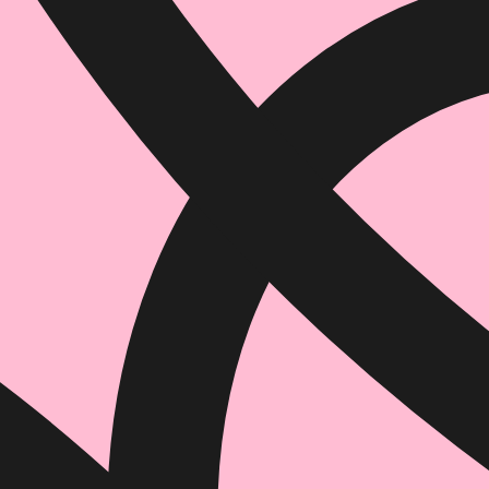
הוספה
לסל
איזה פורמט בא לך?
דיגיטלי
₪
49