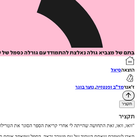
בתם של מצביא גולה נאלצת להתמודד עם גורלה כסמל של 
הוצאה
סיאל
ז'אנר
מד"ב ופנטזיה
,
נוער בוגר
תקציר
תקציר
"וואו, וואו, זאת התחושה שהייתה לי אחרי קריאת הספר הסוגר את הטרילוג
תארו לעצמכם שאתם העתיד של עם מעורר יראָה. הסמל שמאחד אותם סב