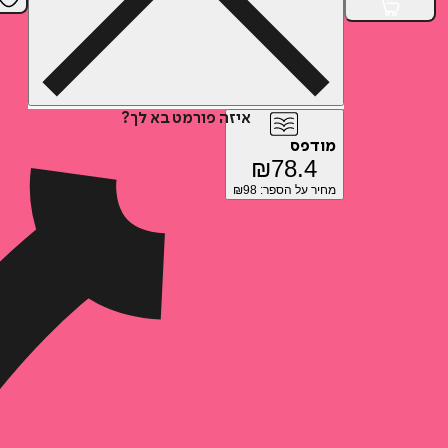
איזה פורמט בא לך?
מודפס
₪
78.4
מחיר על הספר: ₪
98