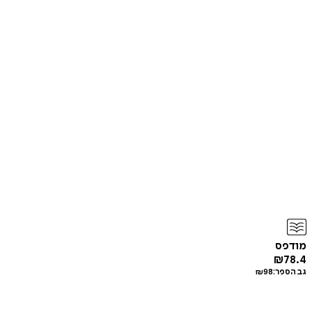
מודפס
₪
78.4
גב הספר:
98
₪