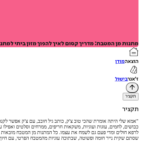
מתנות מן המטבח: מדריך קסום לאיך להפוך מזון ביתי למת
הוצאה
מודן
ז'אנר
בישול
תקציר
תקציר
"אמא שלי היתה אומרת שהכי טוב צ'ק, כותב גיל חובב, עם צ'ק אפשר לקנו
כבושים, לחמים, עוגות ועוגיות, משקאות חריפים, ממרחים וסלטים ואפילו ע
שסתם שקית נייר חומה ופשוטה, שבתוכה עוגיות מהמטבח הפרטי, עם חיוך ו