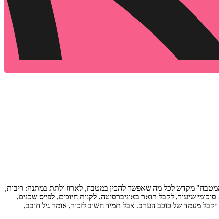
 המטבח" מקדש לכל מה שאפשר להכין במטבח, לארוז ולתת במתנה: ריבות,
יכומי שיעור, לקבל תואר באוניברסיטה, לקנות חיוכים, לפייס שכנים,
 פעם גם לשמח את עצמו. כל המתנות מן המטבח מובאות עם רעיונות איך לארוז אותן, כך ש-250 גרם יהפכו לשי לחג וסלט של 5 דקות יקבל מעמד של כוכב הערב. אבל תמיד חשוב לזכור, אומר גיל חובב,