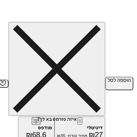
הוספה
לסל
איזה פורמט בא לך?
דיגיטלי
מודפס
₪
68.6
₪
27
מחיר קודם:
35
₪