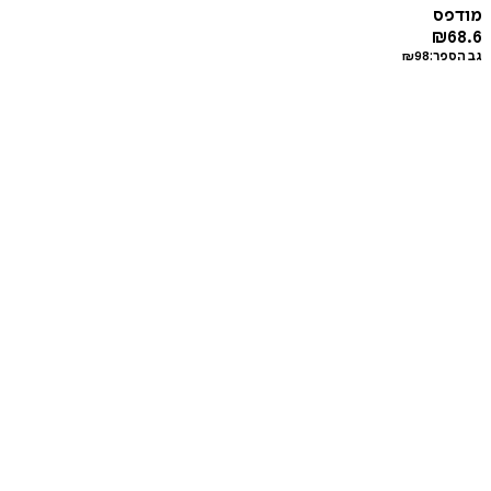
מודפס
₪
68.6
גב הספר:
98
₪