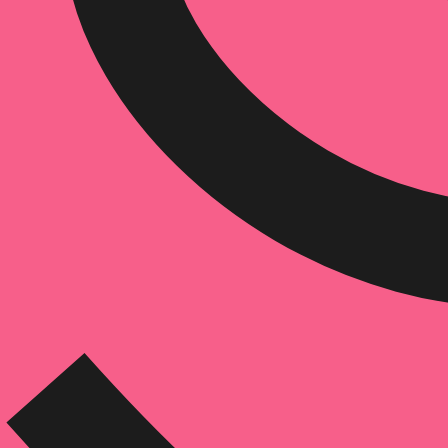
הוספה
לסל
איזה פורמט בא לך?
דיגיטלי
מודפס
₪
67.2
₪
39
מחיר על הספר: ₪
84