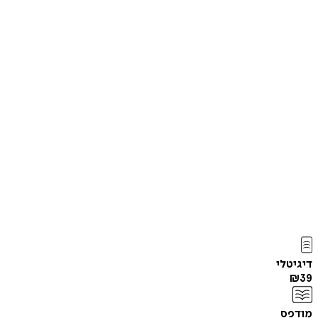
דיגיטלי
₪
39
מודפס