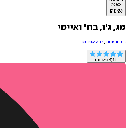
מתנה
₪
39
מג, ג'ו, בת' ואיימי
ריי טרסיירו
,
ברה אינדיגו
4.8
(
4
ביקורות)