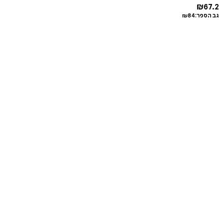
₪
67.2
גב הספר:
84
₪