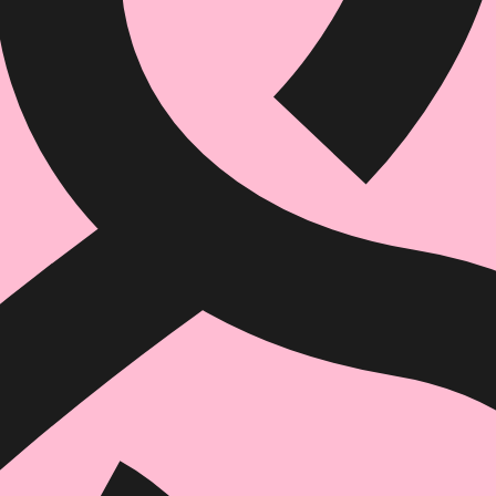
הוספה
לסל
איזה פורמט בא לך?
דיגיטלי
₪
29