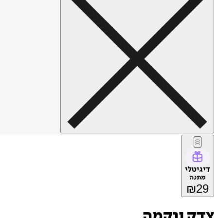
דיגיטלי
מתנה
₪
29
צדק ונקמה