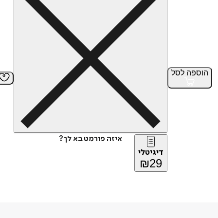
הוספה
לסל
איזה פורמט בא לך?
דיגיטלי
₪
29