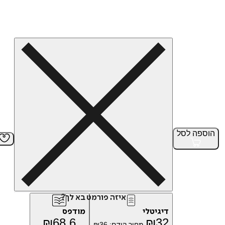
הוספה
לסל
איזה פורמט בא לך?
דיגיטלי
מודפס
₪
68.6
₪
32
מחיר קודם:
36
₪