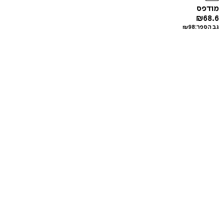
מודפס
₪
68.6
גב הספר:
98
₪