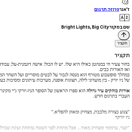
ז'אנר
פרוזה תרגום
שם במקור
Bright Lights, Big City
תקציר
תקציר
בחור צעיר חי במנהטן כאילו היא שלו. יש לו הכול: אישה דוגמנית-על; עבודה ב
ואז האורות כבים.
במהלך סופשבוע מטורף הוא מנסה לגבור על לבטים מוסריים ועל השחר המתקר
של ניו יורק - בין מועדוני לילה, תצוגות אופנה, מערכות עיתונים ומסיבות בע
אורות בוהקים עיר גדולה
העברי בתרגום חדש.
"צנוע בצורה מלבבת, מצחיק ומאוזן להפליא."
ניו יורקר
"קצר, ערמומי ומצחיק מאוד... אבל מתחת לפני השטח נמתחת זעקת שברלק