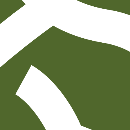
איזה פורמט בא לך?
מודפס
₪
75.2
מחיר על הספר: ₪
94