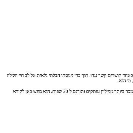
חד קושרים קשר נגדו. תוך כדי מנוסתו הבלתי נלאית אל לב חיי הלילה
 מי הוא.
הוא ספרו הראשון של הסופר הניו-יורקי ג'יי מקינרני. הספר ראה אור ב-1984 והפך בן לילה לקלאסיקה מודרנית. עד היום הוא נמכר ביותר ממיליון עותקים ותורגם ל-20 שפות. הוא מוגש כאן לקורא