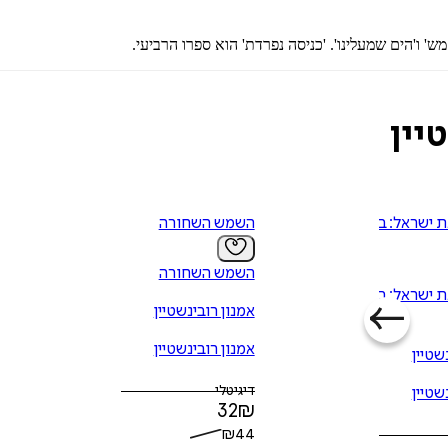
' ו'הים שמעלינו'. 'כניסה נפרדת' הוא ספרו הרביעי.
יין
 ישראל: ביחד
השמש השחורה
השמש השחורה
 ישראל: ביחד
אמנון רובינשטיין
אמנון רובינשטיין
שטיין
דיגיטלי
שטיין
32
₪
₪
44