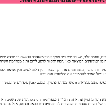
 רגילים המתמודדים עם גורלם בעולם נטול חמלה.
איזה פורמט בא לך?
מודפס
₪
70.4
מחיר על הספר: ₪
88
ורים, נוגעים ללב, משורטטים ביד אומן: אסיר משוחרר הנאשם בהטרדה מינ
מן הפיליפינים המוצאת כאן נחמה ותקווה לרגע; לוחם ותיק ממלחמת השחרור 
ל למחוזות הדמיון, מטשטשים את הקו המפריד בין חלום לסיוט ובין מציאות 
נו של האדם להתמודד עם חולשותיו ועם גורלו.
יסו מוצב במציאות וראשו בעולם הדמיון. הפעם, קובץ סיפורים שהממש והבדיה
 יוצא דופן, מחמיץ את אחת התגליות הספרותיות הכי מפתיעות של השנים האחר
ה של דמויות ססגוניות ומכמירות לב המתמודדות בכאב ובדמע, אבל גם בהומ