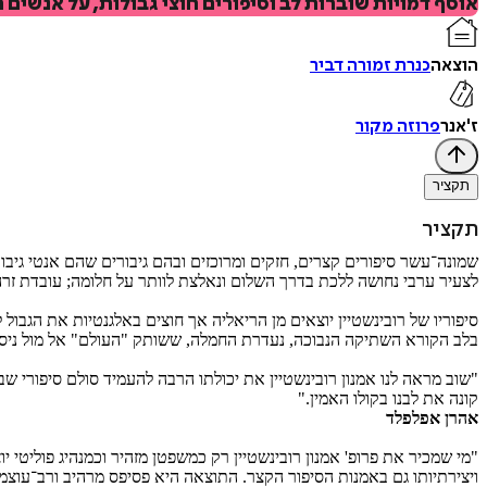
אוסף דמויות שוברות לב וסיפורים חוצי גבולות, על אנשים
הוצאה
כנרת זמורה דביר
ז'אנר
פרוזה מקור
תקציר
תקציר
שמונה־עשר סיפורים קצרים, חזקים ומרוכזים ובהם גיבורים שהם אנטי גיב
לצעיר ערבי נחושה ללכת בדרך השלום ונאלצת לוותר על חלומה; עובדת זרה 
סיפוריו של רובינשטיין יוצאים מן הריאליה אך חוצים באלגנטיות את הגבו
בלב הקורא השתיקה הנבוכה, נעדרת החמלה, ששותק "העולם" אל מול ניסיו
"שוב מראה לנו אמנון רובינשטיין את יכולתו הרבה להעמיד סולם סיפורי שבס
קונה את לבנו בקולו האמין."
אהרן אפלפלד
"מי שמכיר את פרופ' אמנון רובינשטיין רק כמשפטן מזהיר וכמנהיג פוליטי
ויצירתיותו גם באמנות הסיפור הקצר. התוצאה היא פסיפס מרהיב ורב־עוצמ