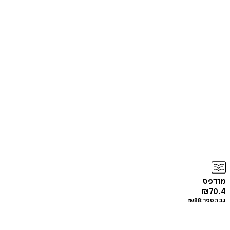
מודפס
₪
70.4
גב הספר:
88
₪