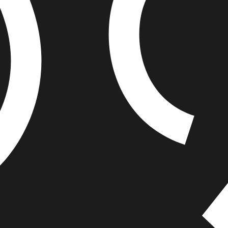
איזה פורמט בא לך?
מודפס
₪
70.4
מחיר על הספר: ₪
88