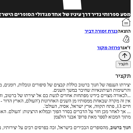
מסע ספרותי נדיר דרך עיניו של אחד מגדולי הסופרים הישרא
הוצאה
כנרת זמורה דביר
ז'אנר
פרוזה מקור
תקציר
תקציר
יצירתו הענפה של חנוך ברטוב כוללת קבצים של סיפורים ונובלות, רומנים, מ
והרשימות העיתונאיות שחיבר במשך השנים.
...לכאורה מצויים בידינו מפתחות אחדים לגשת בם אל יצירתו של ברטוב, וד
אין זה מקרה שבאחת ממסותיו מן השנים האחרונות ('העולם, הארץ הדור - וא
חיים 13, פתח תקווה, ארץ ישראל, אסיה, העולם'.
... אך לאחר מכן חזר על הדברים בסדר הפוך ובמלוא הרצינות: 'העולם. הארץ
מתוך המבוא לספר מאת פרופ' אבנר הולצמן
חנוך ברטוב
, מהסופרים הבכירים בישראל, זכה בפרסים רבים על יצירותיו,