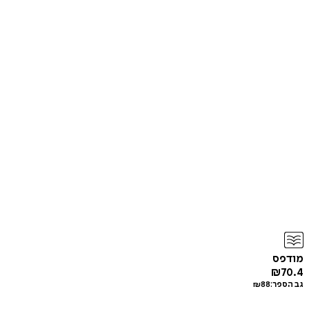
מודפס
₪
70.4
גב הספר:
88
₪