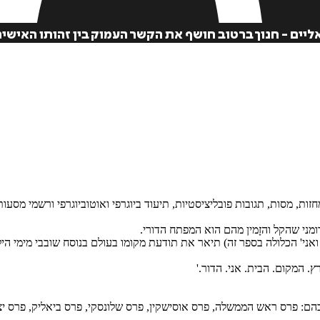
ליים - חנוך ברטוב חושף את הקשר העמוק בין זהותו האישית
חזות, מסות, תגובות פובליציסטיות, תיעוד ביוגרפי ואוטוביוגרפי ורשמי מסע
ומני שהקל והזָמין מהם הוא המפתח הדורי.
ני' הכלולה בספר זה) תיאר את תודעת מקומו בעולם בנוסח שובבי מימי הילדו
. המקום. הבית. אני. הדור.'
 בהם: פרס ראש הממשלה, פרס אוסישקין, פרס שלונסקי, פרס ביאליק, פרס י