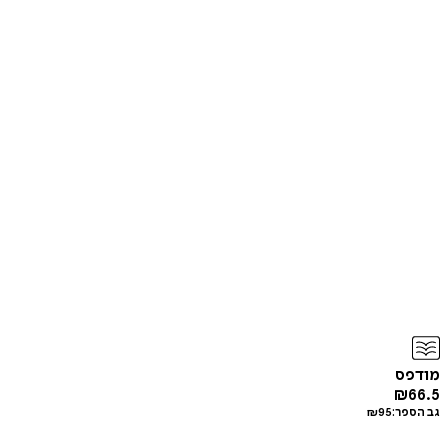
מודפס
₪
66.5
גב הספר:
95
₪