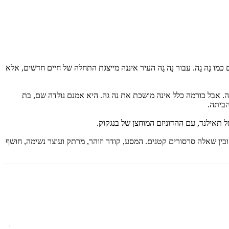
מו נָה גָה. עבור נָה גָה העיר איננה מייצגת התחלה של חיים חדשים, אלא
תה. אבל בורמה כלל אינה מושכת את נה גה. היא אמנם נולדה שם, בת
הביתה.
 תאילנד, עם ההדוניזם המוחצן של בנגקוק.
ובין שאלה סרסורים קטנים. המסע, קודר וזוהר, מרתק ועוצר נשימה, חושף