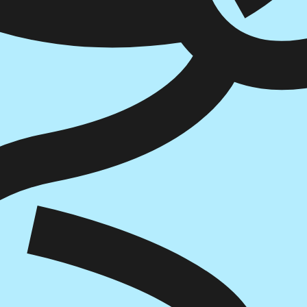
איזה פורמט בא לך?
מודפס
₪
66.5
מחיר על הספר: ₪
95