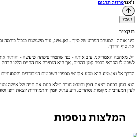
ז'אנר
פרוזה תרגום
תקציר
תקציר
כינו אותה "המערב הפרוע של סין" - ואן-טינג, עיר משגשגת בגבול בורמה וסי
את סוף הדרך.
ויל, מאהבה האמריקני, עזב אותה - כפי שתמיד ציפתה שיעשה - והותיר אות
לשבט לו הפראי בכפר קטן בהרים, אך היא הותירה את החיים הללו הרחק 
הדרך אל ואן-טינג הוא מסע אקזוטי מכפרי השבטים המבודדים והססגוניים ש
הוא בוחן בכנות יוצאת דופן ובמבט חודר ומלא כנות את חייה של אישה צעיר
לעין המערבית מקומות נסתרים, רוע עתיק יומין והתמודדות יוצאת דופן וס
המלצות נוספות