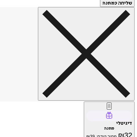
שליחה
כמתנה
דיגיטלי
מתנה
₪
32
מחיר קודם:
39
₪