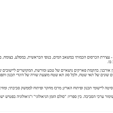
ספר מתייחס לאתגר מרכזי הניצב בפנינו בתכנון ופיתוח הארץ במאה ה-21 - עצירת הכרסום הכמותי במשאב המים,
בו.
 אורבני; בהקמת פארקים נושאיים של טבע ומורשת, המקושרים ליישובים שב
 שונים של תאי שטח, ולכל סוג תא שטח מוצעת שורה של היגדי תכנון ותפעול,
ה ליישומי תכנון ופיתוח הארץ; מרכז מחקר ופיתוח לממשק סביבתי; ומוזיא
שימור ערכי הסביבה. בין ספריו: "סולם הזמן הגיאולוגי" ו"גיאולוגיה בפטיש 