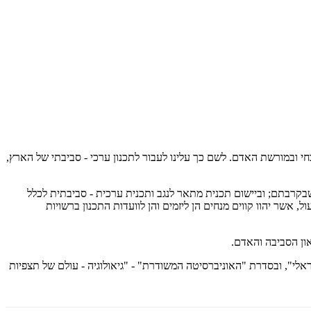
 בנופי הבראשית, במסלע, בצומח, בחי ובמורשת האדם. לשם כך עלינו לעבור לתכנון ערכי - סביבתי של הארץ,
קרבתם; וביישום תכנית מתאר לנגב ותכנית ערכית - סביבתית לכלל
 אשר יהוו קווים מנחים הן ליזמים והן לוועדות התכנון ברשויות
ון הסביבה והאדם.
ישראלי", ובסדרת "האוניברסיטה המשודרת" - "גיאולוגיה - עולם של תצפיות