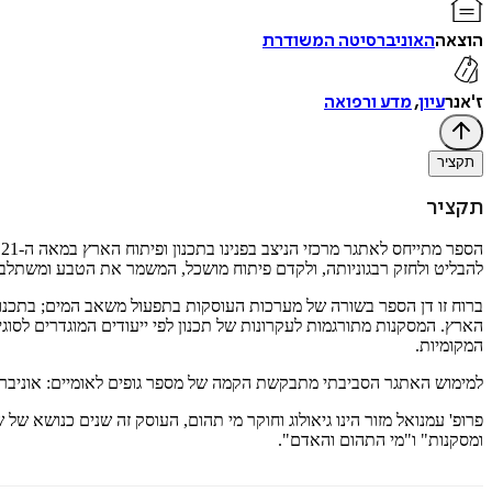
הוצאה
האוניברסיטה המשודרת
ז'אנר
עיון
,
מדע ורפואה
תקציר
תקציר
ה
להבליט ולחזק רבגוניותה, ולקדם פיתוח מושכל, המשמר את הטבע ומשתלב 
ברוח זו דן הספר בשורה של מערכות העוסקות בתפעול משאב המים; בתכנון
הארץ. המסקנות מתורגמות לעקרונות של תכנון לפי ייעודים המוגדרים לסוגים
המקומיות.
למימוש האתגר הסביבתי מתבקשת הקמה של מספר גופים לאומיים: אוניברסיט
פרופ' עמנואל מזור הינו גיאולוג וחוקר מי תהום, העוסק זה שנים כנושא של 
ומסקנות" ו"מי התהום והאדם".