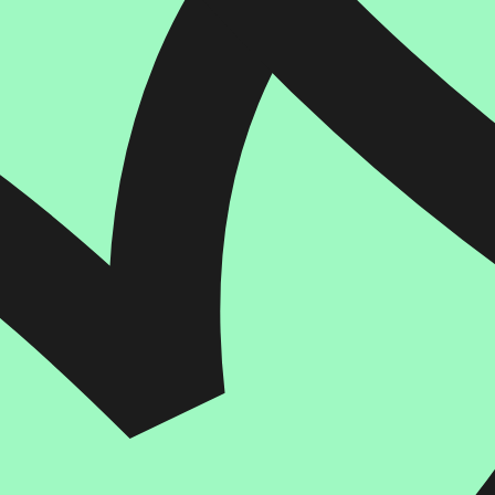
איזה פורמט בא לך?
מודפס
₪
46.4
מחיר על הספר: ₪
58