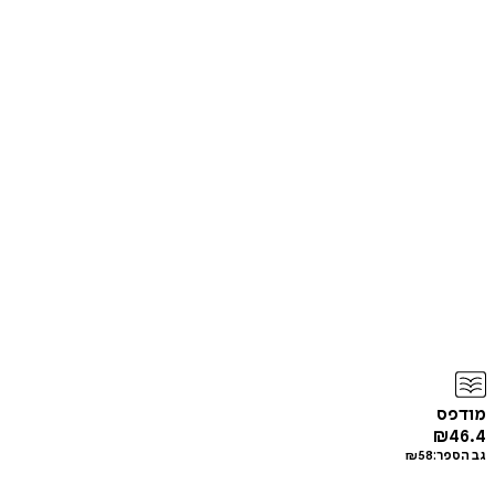
מודפס
₪
46.4
גב הספר:
58
₪