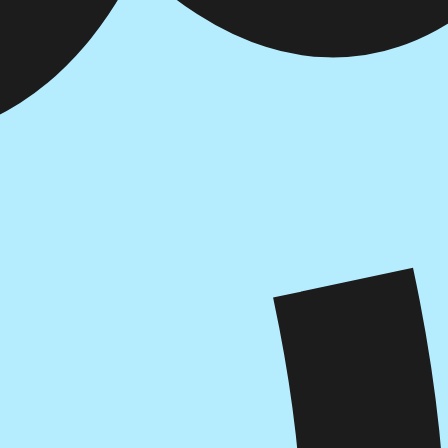
איזה פורמט בא לך?
מודפס
₪
46.4
מחיר על הספר: ₪
58