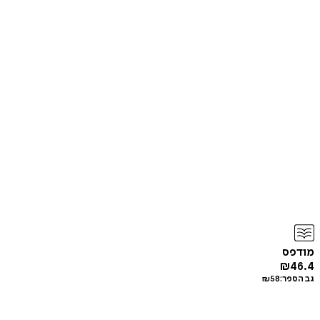
מודפס
₪
46.4
גב הספר:
58
₪