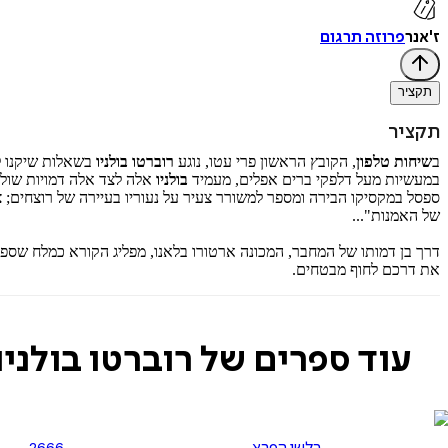
ז'אנר
פרוזה תרגום
תקציר
תקציר
ב
שיחות טלפון
, הקובץ הראשון פרי עטו, נוגע
רוברטו בולניו
בשאלות שיקנו ל
במעשיות מעל דלפקי ברים אפלים, מעמיד
בולניו
אלה לצד אלה דמויות שולי
ספסל במקסיקו הבירה ומספר למשורר צעיר על נעוריו בעיירה של רוצחים; צ'
של האמנות"...
דרך בן דמותו של המחבר, המכונה ארטורו בלאנו, מפליג הקורא כמלח שספ
את דרכם לחוף מבטחים.
עוד ספרים של רוברטו בולניו