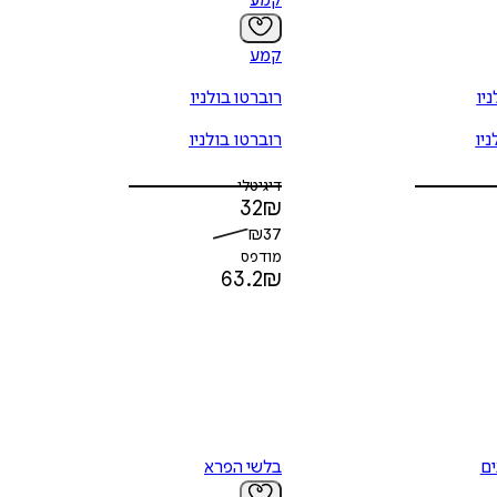
קמע
קמע
יו
רוברטו בולניו
ניו
רוברטו בולניו
דיגיטלי
32
₪
₪
37
מודפס
63.2
₪
ים
בלשי הפרא