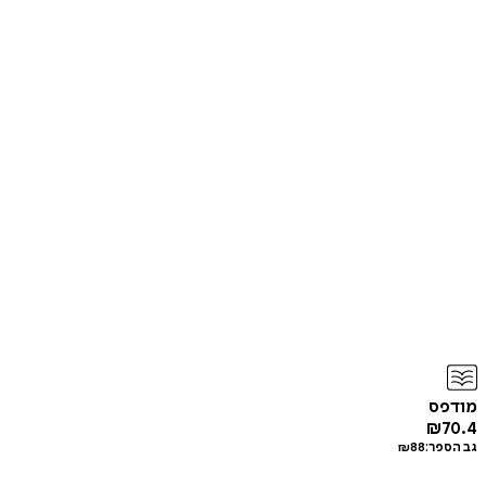
מודפס
₪
70.4
גב הספר:
88
₪