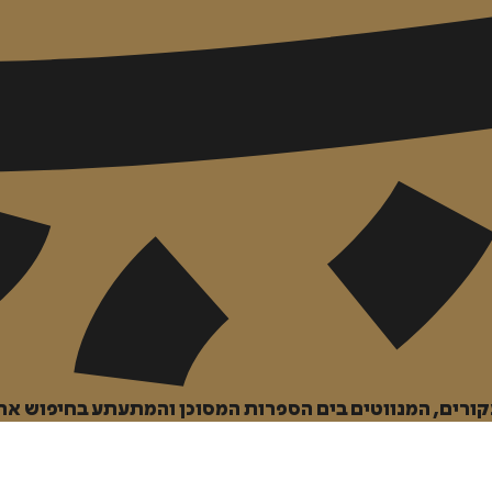
איזה פורמט בא לך?
מודפס
₪
70.4
מחיר על הספר: ₪
88
קורים, המנווטים בים הספרות המסוכן והמתעתע בחיפוש אח