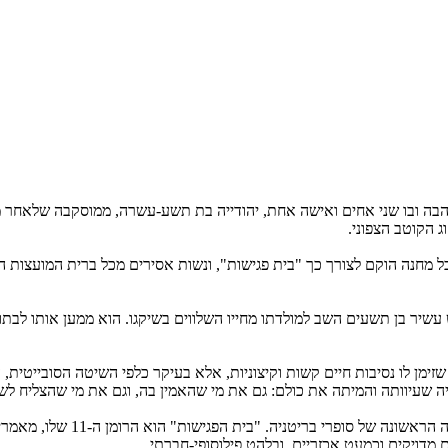
אהבה ובו שני אחים ואישה אחת, יהודייה בת תשע-עשרה, ממוסקבה שלאחר 
 הקוטב הצפוני.
ל מחנה הוקם לצורך כך "בית פגישות", ונשות אסירים מכל ברית המועצות הג
שיר בן תשעים השב למולדתו מחייו השלווים בשיקגו. הוא ממען אותו לבתו 
 שזימן לו נסיבות חיים קשות וקיצוניות, אלא בעיקר כלפי השיטה הסובייטית,
 שעיוותה והמיתה את כולם: גם את מי שהאמין בה, וגם את מי שהצליח לש
("ג'ים בר-מזל"), ממוקם ב
 מדויקים וכמעט אכזריים, ובלהט פילוסופי-חברתי.