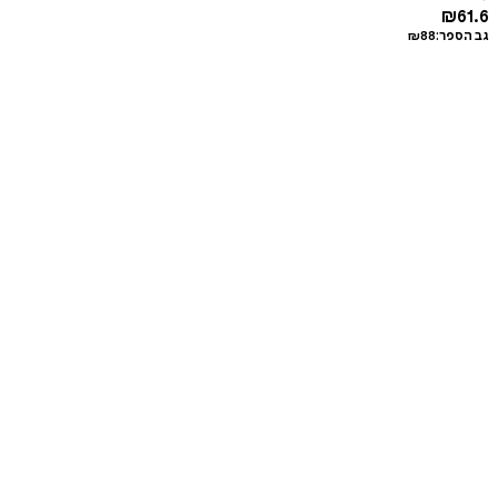
₪
61.6
גב הספר:
88
₪