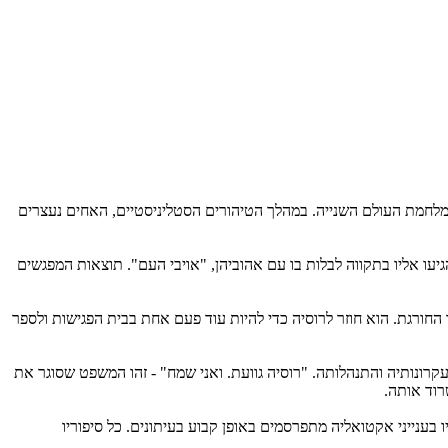
מלחמת העולם השנייה. במהלך הטיהורים הסטליניסטיים, האחים נעצרים
יעו אליו בתקווה לבלות בו עם אהוביהן, "אויבי העם". תוצאות המפגשים
החורגת. הוא חוזר לרוסיה כדי להיות עוד פעם אחת בבית הפגישות ולספר
 עקרונותיה והתנהלותה. "רוסיה גוועת. ואני שמח" - זהו המשפט שסוגר את
רוד אותה.
שורה הראשונה של סופרי בריטניה. "בית הפגישות" הוא הרומן ה-11 שלו, מאמריו בענייני אקטואליה מתפרסמים באופן קבוע בעיתונים. כל סיפוריו