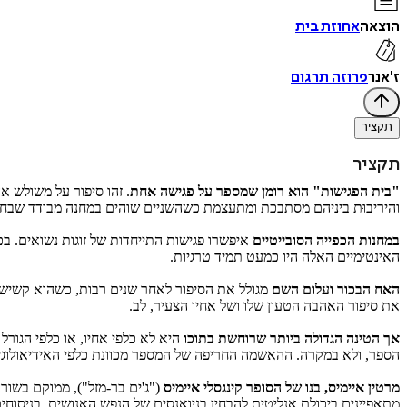
הוצאה
אחוזת בית
ז'אנר
פרוזה תרגום
תקציר
תקציר
"בית הפגישות" הוא רומן שמספר על פגישה אחת
. זהו סיפור על משולש 
והיריבוּת ביניהם מסתבכת ומתעצמת כשהשניים שוהים במחנה מבודד שבחוג
במחנות הכפייה הסובייטיים
איפשרו פגישות התייחדות של זוגות נשואים. בכ
האינטימיים האלה היו כמעט תמיד טרגיות.
האח הבכור ועלום השם
מגולל את הסיפור לאחר שנים רבות, כשהוא קשיש ע
את סיפור האהבה הטעון שלו ושל אחיו הצעיר, לב.
אך הטינה הגדולה ביותר שרוחשת בתוכו
היא לא כלפי אחיו, או כלפי הגורל
הספר, ולא במקרה. ההאשמה החריפה של המספר מכוונת כלפי האידיאולוגיה
מרטין איימיס, בנו של הסופר קינגסלי איימיס
מתאפיינים ביכולת אנליטית להבחין בניואנסים של הנפש האנושית, בניסוחים