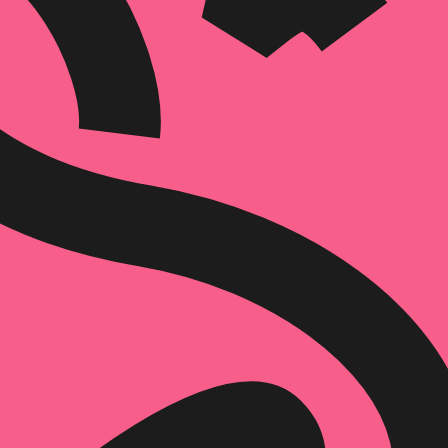
הוספה
לסל
איזה פורמט בא לך?
קולי
מודפס