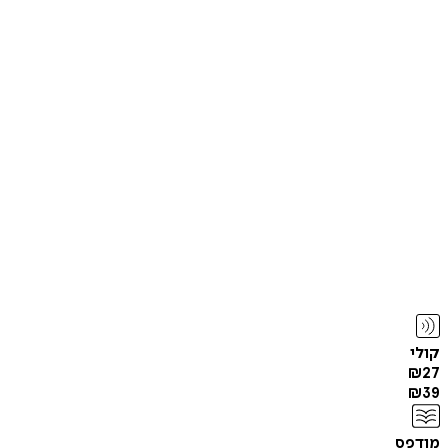
קולי
₪
27
₪
39
מודפס