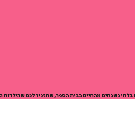
איזה פורמט בא לך?
מודפס
₪
47.6
מחיר על הספר: ₪
68
ם בלתי נשכחים מהחיים בבית הספר, שתזכיר לכם שהילדות 