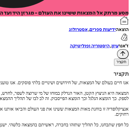
מסע מרתק אל המצאות ששינו את העולם - מגרזן היד ועד הח
הוצאה
ידיעות ספרים
,
אסטרולוג
ז'אנר
עיון
,
היסטוריה ופוליטיקה
תקציר
תקציר
אנו חיים בעולם של המצאות, של חידושים ושינויים בלתי פוסקים. אנו טוע
המצאה היא הניצוץ הקטן, האור הנדלק במוחו של מי שרוצה לשפר, לחדש, 
לספק. כך הומצא הגלגל וכך הומצא הפייסבוק. זה לב לבו של תהליך ההמצא
אנציקלופדיה זו בוחנת מאות המצאות ששינו את פני העולם והביאו אותנו
רחוקים.
כל חפץ שתבחנו, כל תהליך שתזהו בחברה, ראשיתם בהמצאה כלשהי. ישנן 