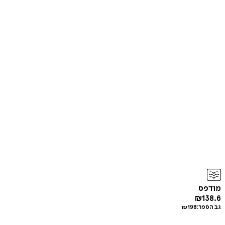
מודפס
₪
138.6
גב הספר:
198
₪