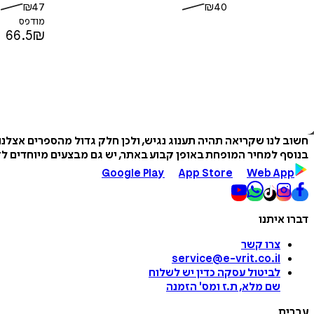
₪
47
₪
40
מודפס
66.5
₪
חשוב לנו שקריאה תהיה תענוג נגיש, ולכן חלק גדול מהספרים אצלנ
בנוסף למחיר המופחת באופן קבוע באתר, יש גם מבצעים מיוחדים לזמ
Google Play
App Store
Web App
דברו איתנו
צרו קשר
service@e-vrit.co.il
לביטול עסקה
כדין יש לשלוח
שם מלא, ת.ז ומס
'
הזמנה
עברית