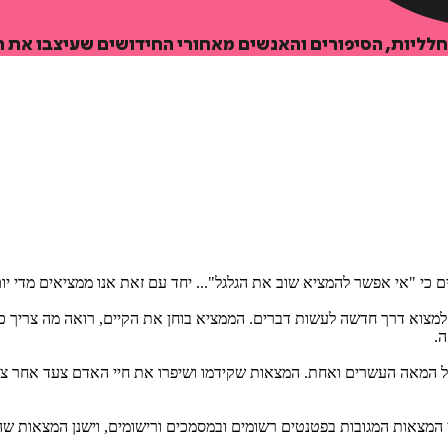
לליות, הסיפורים והאנשים מאחורי החידושים שעיצבו את חי
איזה פורמט בא לך?
מודפס
₪
138.6
מחיר על הספר: ₪
198
נים כי "אי אפשר להמציא שוב את הגלגל"... יחד עם זאת אנו ממציאים מדי 
למצוא דרך חדשה לעשות דברים. הממציא בוחן את הקיים, רואה מה צריך כד
ה.
 אל המאה העשרים ואחת. המצאות שקידמו ושיפרו את חיי האדם צעד אחר צ
המצאות המגובות בפטנטים רשומים ובמסמכים ורישומים, וישנן המצאות שה