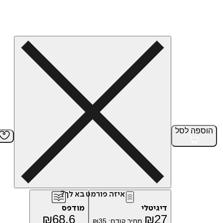
הוספה
לסל
איזה פורמט בא לך?
דיגיטלי
מודפס
₪
68.6
₪
27
מחיר קודם:
35
₪