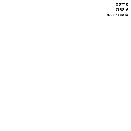
מודפס
₪
68.6
גב הספר:
98
₪