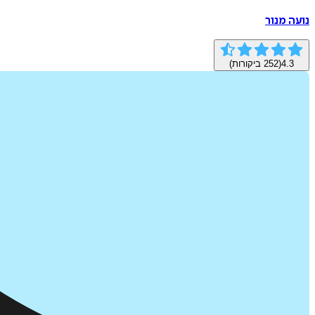
נועה מנור
4.3
(
252
ביקורות)