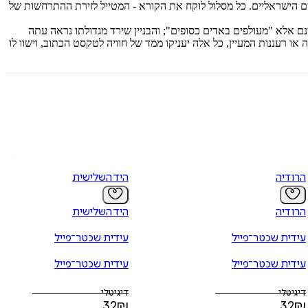
ם הישראליים. כל מסלול לוקח את הקורא - המטייל לזירת ההתרחשות של
ם אלא "מעולפים באדים כסופים"; והבניין שירד מגדולתו נראה עתה
ו רעננות המעיין, כל אלה יעניקו ממד של חוויה לטקסט הכתוב, וישוו לו
הרודיה
היד השלישית
הרודיה
היד השלישית
עידית שכטר־פייל
עידית שכטר־פייל
עידית שכטר־פייל
עידית שכטר־פייל
דיגיטלי
דיגיטלי
32
₪
32
₪