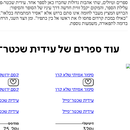
ספרים וטיולים, שתי אהבות גדולות שחברו כאן לספר אחד. עידית שכטר-פ
עלילת הספר, והמקום יקבל זווית חדשה דרך עיניו של הסופר והסיפור:
הברוש המציץ מעבר לחומה אינו סתם ברוש אלא "אסיר המתמתח בכלאו", חור
"כאילו במכת קרדום פחסו לו את ראשו אל בין כתפיו". ומן הצד השני, הרחו
בדומה לתפאורה, משמעות נוספת.
עוד ספרים של עידית שכטר־פ
סיפור אמיתי שלא קרה
קסם ירושל
סיפור אמיתי שלא קרה
קסם ירושל
עידית שכטר־פייל
עידית שכטר
עידית שכטר־פייל
עידית שכטר
דיגיטלי
מודפס
75.2
₪
32
₪