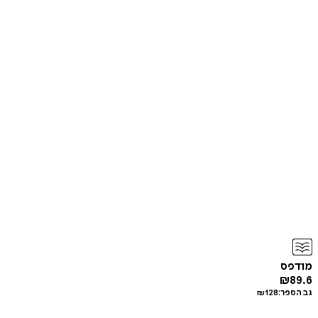
מודפס
₪
89.6
גב הספר:
128
₪