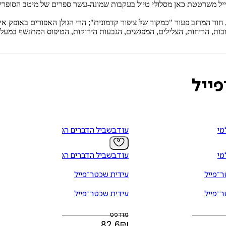
ייל משרטטת כאן מסלולי טיול בעקבות שמונה-עשר ספרים של מיטב הסופרי
 המרזב פעור "כמקור של ציפור קדמונית"; הרי הגולן האפורים באופק אינ
בות, הריחות, הצלילים, המפגשים, הגבעות הירוקות, הטיפוס המתנשף במעלה א
ייל
מי
עוד בשביל הדברים הטובים
מי
עוד בשביל הדברים הטובים
־פייל
עידית שכטר־פייל
־פייל
עידית שכטר־פייל
מודפס
82.6
₪