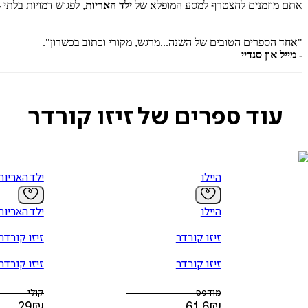
אתם מוזמנים להצטרף למסע המופלא של
ילד האריות
, לפגוש דמויות בלתי
"אחד הספרים הטובים של השנה...מרגש, מקורי וכתוב בכשרון".
- מייל און סנדיי
עוד ספרים של זיזו קורדר
היילו
ילד האריו
היילו
ילד האריו
זיזו קורדר
זיזו קורדר
זיזו קורדר
זיזו קורדר
מודפס
קולי
29
₪
61.6
₪