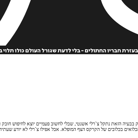
הוספה
לסל
בעזרת חבריו החתולים - בלי לדעת שגורל העולם כולו תלוי 
איזה פורמט בא לך?
קולי
₪
29
 בבעיה הזאת נתקל צ`רלי אשנטי, שבלי לחשוב פעמיים יוצא לחיפוש חובק עול
כלואים בכלובים של הקרקס הצף המופלא. אבל אפילו צ`רלי לא יודע שעתידו