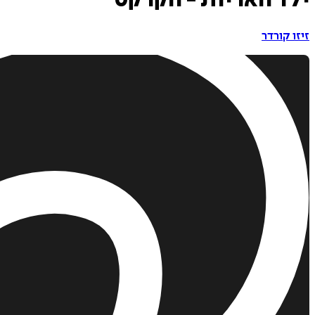
ילד האריות - הקרקס
זיזו קורדר