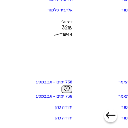
מור
אליעזר פלמור
דיגיטלי
32
₪
₪
44
האמר
738 ימים - אב במסע
האמר
738 ימים - אב במסע
מור
יהודה כהן
מור
יהודה כהן