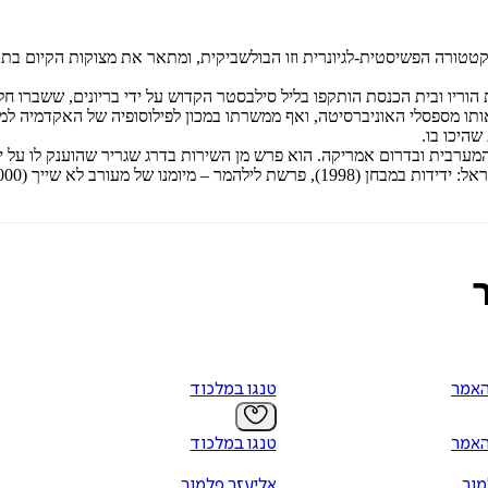
טטורה הפשיסטית-לגיונרית וזו הבולשביקית, ומתאר את מצוקות הקיום בתנ
ת הוריו ובית הכנסת הותקפו בליל סילבסטר הקדוש על ידי בריונים, ששברו חל
ותו מספסלי האוניברסיטה, ואף ממשרתו במכון לפילוסופיה של האקדמיה למ
שהיכו בו.
ערבית ובדרום אמריקה. הוא פרש מן השירות בדרג שגריר שהוענק לו על יד
האמר
טנגו במלכוד
האמר
טנגו במלכוד
מור
אליעזר פלמור