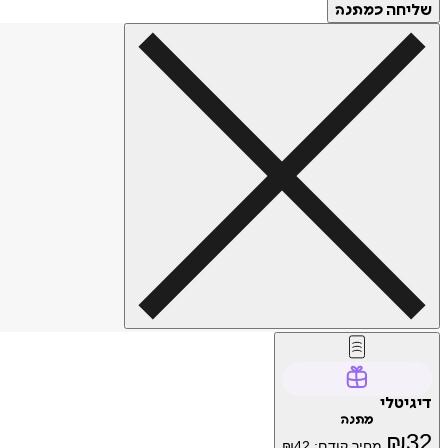
שליחה
כמתנה
דיגיטלי
מתנה
₪
32
מחיר קודם:
42
₪