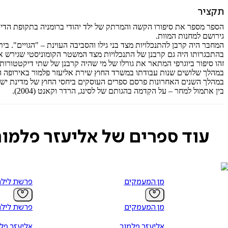
תקציר
הספר מספר את סיפורו הקשה והמרתק של ילד יהודי ברומניה בתקופת הדיק
גירושם למחנות המוות.
המחבר היה קרבן להתנכלויות מצד בני גילו והסביבה העוינת – "הגויים". בי
בהתבגרותו היה גם קרבנן של התנכלויות מצד המשטר הקומוניסטי שגירש א
זהו סיפור ביוגרפי המתאר את גורלו של מי שהיה קרבנן של שתי דיקטטורות 
במהלך שלושים שנות עבודתו במשרד החוץ שירת אליעזר פלמור באירופה המ
בין אתמול למחר – על הקִדמה בהגותם של לסינג, הרדר וקאנט (2004).
עוד ספרים של אליעזר פלמור
מן המעמקים
פרשת ליל
מן המעמקים
פרשת ליל
אליעזר פלמור
אליעזר פל