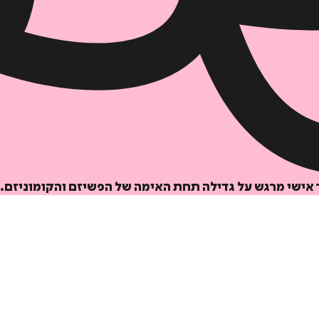
הוספה
לסל
ר אישי מרגש על גדילה תחת האימה של הפשיזם והקומוניזם.
איזה פורמט בא לך?
דיגיטלי
₪
32
מחיר קודם:
42
₪
במבצע עד:
31/08/2026