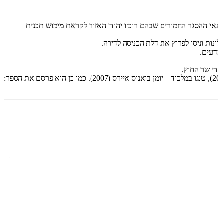
אי ההסגר החמורים שבהם רוכזו יהודי האזור לקראת מימוש תכנית
ונות וניסו לפרוץ את דלת הכניסה לדירה.
דעים.
י שר החוץ.
במהלך השנים האחרונות פרסם ספרים העוסקים ביחסי החוץ של מדינת ישראל: ידידות במבחן (1998), פרשת לילהמר – מיומנו של מעורב לא שייך (2000), טנגו במלכוד – יומן בואנוס איירס (2007). כמו כן הוא פרסם את הספר: