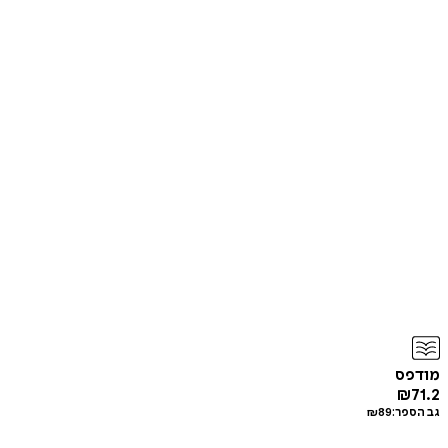
מודפס
₪
71.2
גב הספר:
89
₪