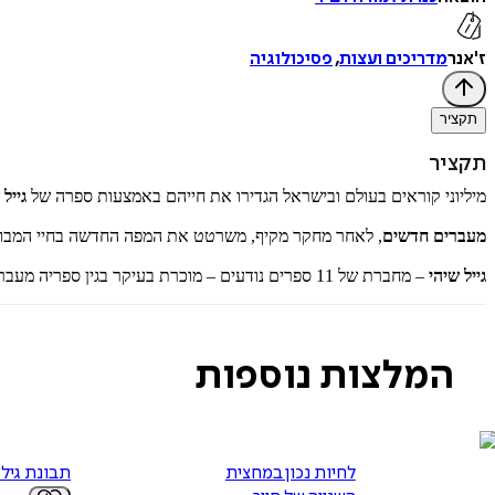
ז'אנר
מדריכים ועצות
,
פסיכולוגיה
תקציר
תקציר
מיליוני קוראים בעולם ובישראל הגדירו את חייהם באמצעות ספרה של
גייל 
מעברים חדשים
, לאחר מחקר מקיף, משרטט את המפה החדשה בחיי המבוגרים
גייל שיהי
– מחברת של 11 ספרים נודעים – מוכרת בעיקר בגין ספריה מעברים ומפלסי דרכים, וכן גיל המעבר של האישה, שבו שברה את קשר השתיקה סביב המנופוזה.
המלצות נוספות
לחיות נכון במחצית
תבונת גיל