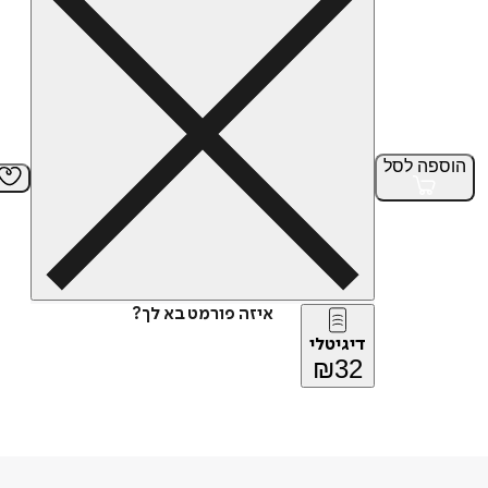
הוספה
לסל
איזה פורמט בא לך?
דיגיטלי
₪
32