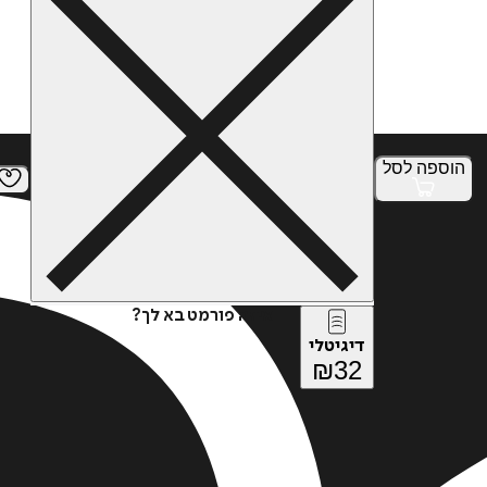
הוספה
לסל
איזה פורמט בא לך?
דיגיטלי
₪
32