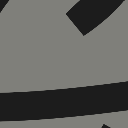
הוספה
לסל
איזה פורמט בא לך?
קולי
מודפס
₪
62.4
₪
20
מחיר על הספר: ₪
78