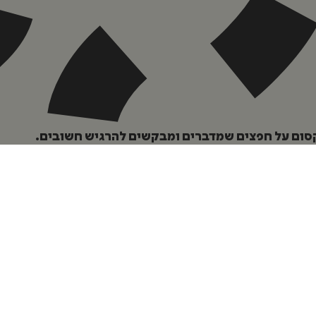
סום על חפצים שמדברים ומבקשים להרגיש חשובים.