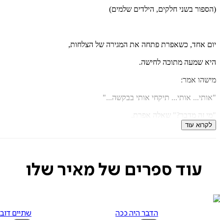
(הספור בשני חלקים, הילדים שלמים)
יום אחד, כשאפרת פתחה את המגירה של הצלחות,
היא שמעה מתוכה לחישה.
מישהו אמר:
"אותי... אותי... תיקחי אותי בבקשה..."
"מי זה מדבר?" שאלה אפרת.
לקרוא עוד
"זאת אני," אמר הקול,
"הצלחת שהכי למטה, הצלחת שמתחת,
עוד ספרים של מאיר שלו
המסכנה והמקופחת,
תיקחי אותי בבקשה אל השולחן...
תמיד לוקחים את הצלחות שלמעלה
הדבר היה ככה
שתיים דובי