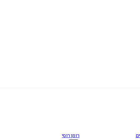
ם
רומן רוסי