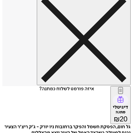
איזה פורמט לשלוח כמתנה?
טלי
נה
₪
ם, הפסקת חשמל והפקר ברחובות ניו יורק - ג׳ק ריצ׳ר הצעיר
לפעולה כשהצד האפל של העיר יוצא מהצללים.