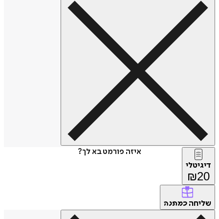
איזה פורמט בא לך?
טלי
₪
חה
כמתנה