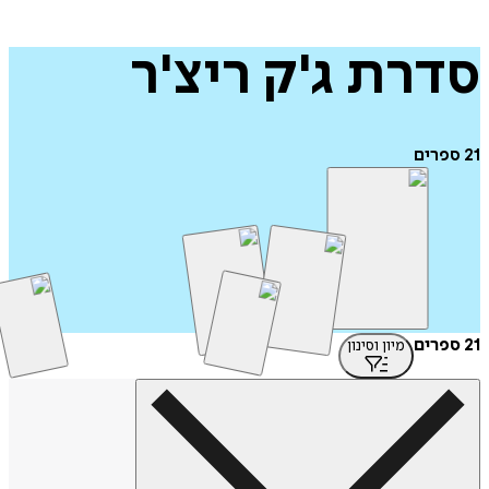
רת
ג'ק
ריצ'ר
רים
מיון וסינון