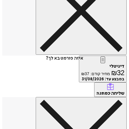
איזה פורמט בא לך?
טלי
₪
מחיר קודם:
37
₪
ע עד:
31/08/2026
חה
כמתנה