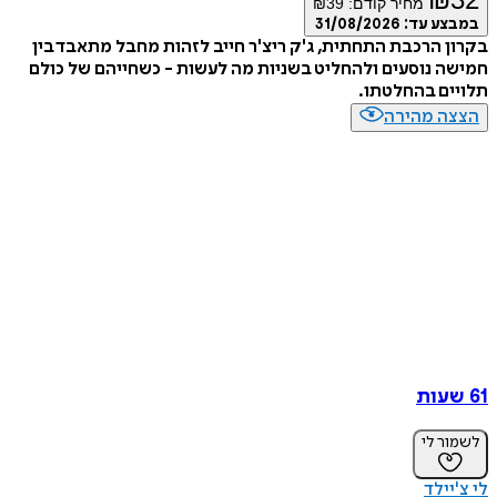
מחיר קודם:
39
₪
ע עד:
31/08/2026
 הרכבת התחתית, ג'ק ריצ'ר חייב לזהות מחבל מתאבד בין
 נוסעים ולהחליט בשניות מה לעשות - כשחייהם של כולם
ם בהחלטתו.
ה מהירה
ר לי
יילד