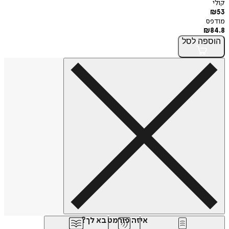
פה
לסל
איזה פורמט בא לך?