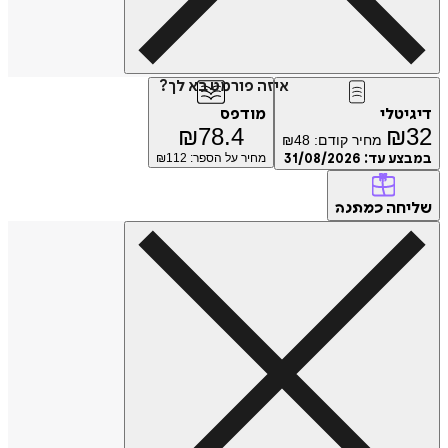
איזה פורמט בא לך?
טלי
מודפס
₪
78.4
₪
מחיר קודם:
48
₪
ע עד:
31/08/2026
מחיר על הספר: ₪
112
חה
כמתנה