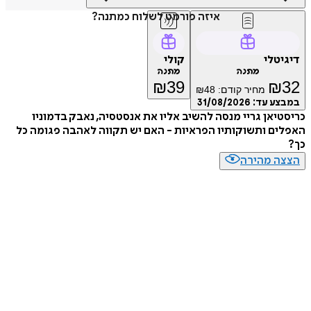
איזה פורמט לשלוח כמתנה?
טלי
קולי
מתנה
מתנה
₪
39
₪
מחיר קודם:
48
₪
ע עד:
31/08/2026
יאן גריי מנסה להשיב אליו את אנסטסיה, נאבק בדמוניו
ם ותשוקותיו הפראיות - האם יש תקווה לאהבה פגומה כל
ה מהירה