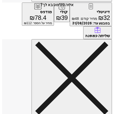
איזה פורמט בא לך?
טלי
קולי
מודפס
₪
78.4
₪
39
₪
מחיר קודם:
48
₪
ע עד:
31/08/2026
מחיר על הספר: ₪
112
חה
כמתנה