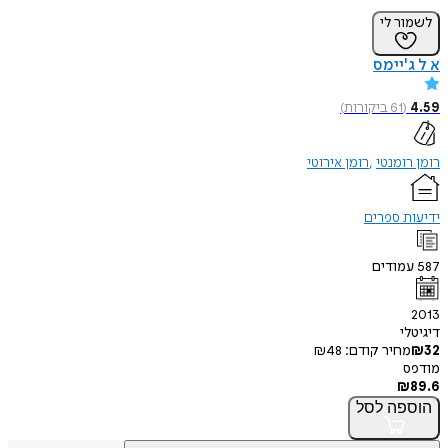
ר לי
'יימס
(
61
ביקורות
)
ומנטי
רומן אירוטי
 ספרים
ודים
י
חיר קודם:
48
₪
פה
לסל