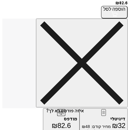
פה
לסל
איזה פורמט בא לך?
טלי
מודפס
₪
82.6
₪
מחיר קודם:
48
₪