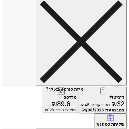
איזה פורמט בא לך?
טלי
מודפס
₪
89.6
₪
מחיר קודם:
48
₪
ע עד:
31/08/2026
מחיר על הספר: ₪
128
חה
כמתנה