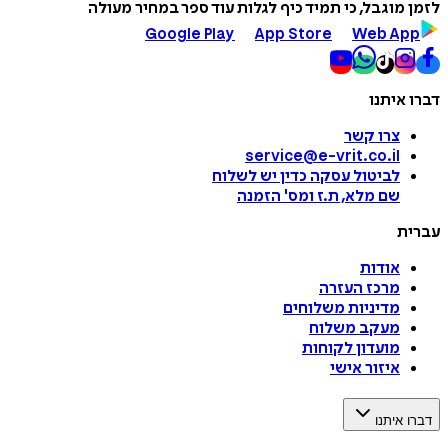
מוגבל, כי תמיד כיף לגלות עוד ספר במחיר מעולה
Google Play
App Store
Web A
איתנו
צרו קשר
service@e-vrit.co.il
לביטול עסקה
כדין יש לשלוח
שם מלא, ת.ז ומס
'
הזמנה
ת
אודות
מרכז העזרה
מדיניות משלוחים
מעקב משלוח
מועדון לקוחות
איזור אישי
איתנו