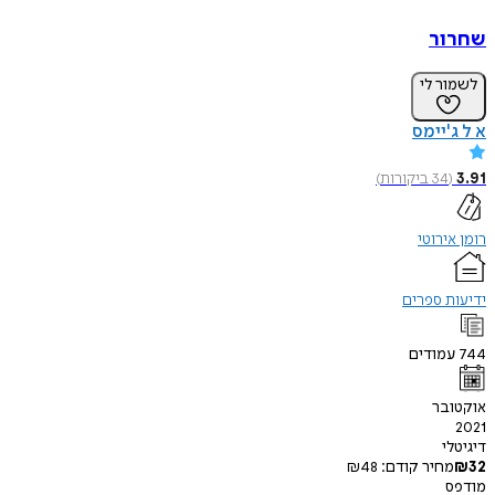
ר
ר לי
'יימס
34
ביקורות
)
ירוטי
 ספרים
מודים
בר
י
חיר קודם:
48
₪