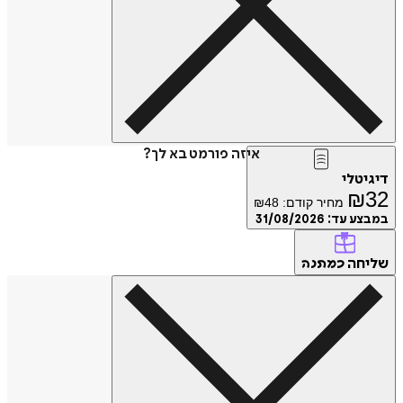
איזה פורמט בא לך?
טלי
₪
מחיר קודם:
48
₪
ע עד:
31/08/2026
חה
כמתנה