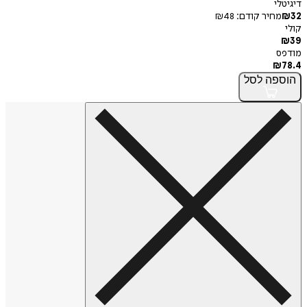
י
חיר קודם:
48
₪
פה
לסל