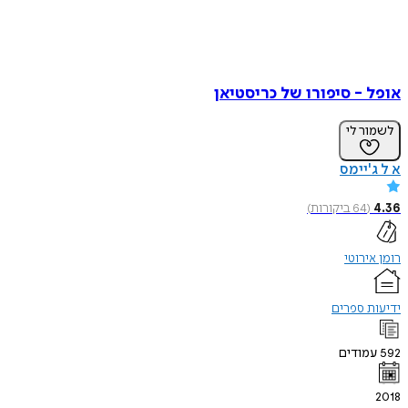
 - סיפורו של כריסטיאן
ר לי
'יימס
(
64
ביקורות
)
ירוטי
 ספרים
ודים