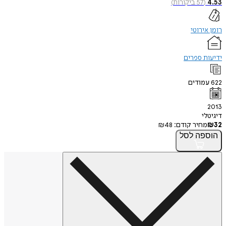
(
57
ביקורות
)
ירוטי
 ספרים
ודים
י
חיר קודם:
48
₪
פה
לסל