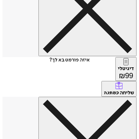
איזה פורמט בא לך?
טלי
₪
חה
כמתנה