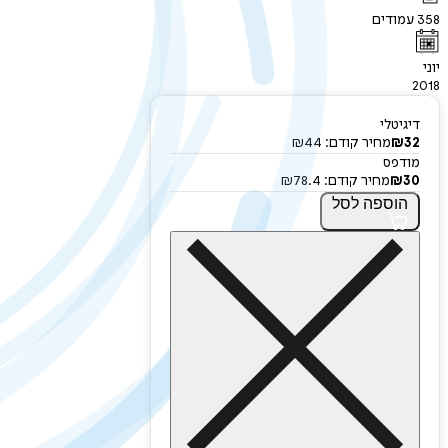
358
עמודים
יוני
2018
דיגיטלי
32
₪
מחיר קודם:
44
₪
מודפס
30
₪
מחיר קודם:
78.4
₪
הוספה
לסל