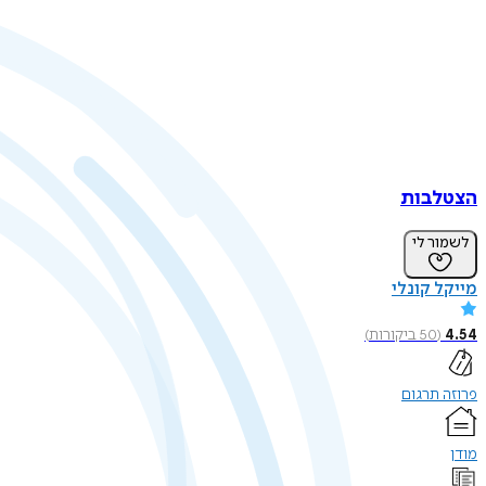
הצטלבות
לשמור לי
מייקל קונלי
4.54
(
50
ביקורות
)
פרוזה תרגום
מודן