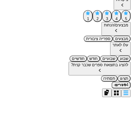
1
2
3
4
5
מבצעים/הנחות
מבצעים
ספרייה ציבורית
עלו לאתר
שבוע
שבועיים
חודש
חודשיים
להציג בתוצאות ספרים שכבר קנית?
תציגו
תסתירו
›
4
ספרים