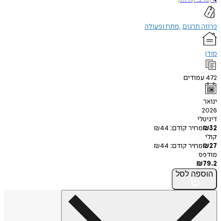
תרגום
מתח ופעולה
ודים
י
חיר קודם:
44
₪
חיר קודם:
44
₪
פה
לסל