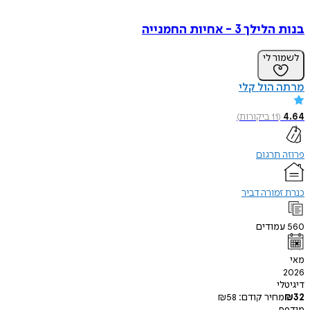
 3 - אחיות החמנייה
ר לי
הול קלי
(
11
ביקורות
)
תרגום
מורה דביר
מודים
י
חיר קודם:
58
₪