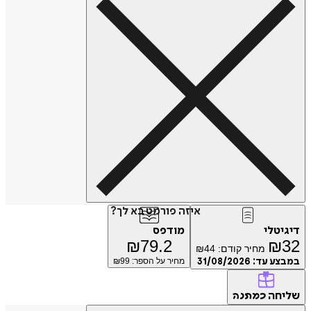
איזה פורמט בא לך?
טלי
מודפס
₪
79.2
₪
מחיר קודם:
44
₪
ע עד:
31/08/2026
מחיר על הספר: ₪
99
חה
כמתנה