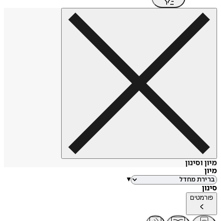
סינון
▾
טים