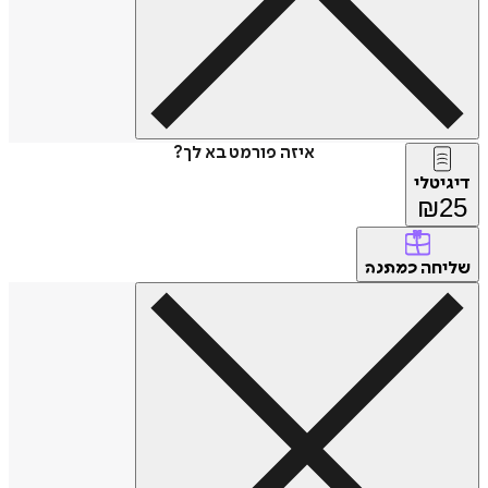
איזה פורמט בא לך?
טלי
₪
חה
כמתנה