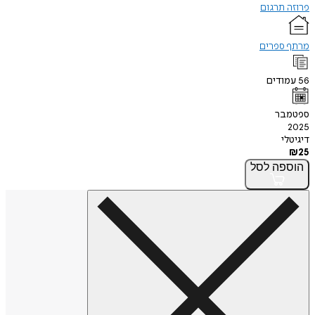
תרגום
ספרים
דים
בר
י
פה
לסל