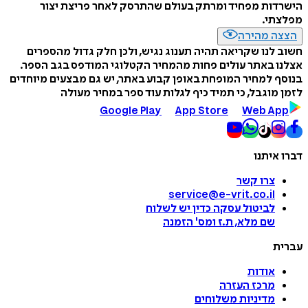
ות מפחיד ומרתק בעולם שהתרסק לאחר פריצת יצור
תי.
ה מהירה
לנו שקריאה תהיה תענוג נגיש, ולכן חלק גדול מהספרים
 באתר עולים פחות מהמחיר הקטלוגי המודפס בגב הספר.
 למחיר המופחת באופן קבוע באתר, יש גם מבצעים מיוחדים
מוגבל, כי תמיד כיף לגלות עוד ספר במחיר מעולה
Google Play
App Store
Web A
איתנו
צרו קשר
service@e-vrit.co.il
לביטול עסקה
כדין יש לשלוח
שם מלא, ת.ז ומס
'
הזמנה
ת
אודות
מרכז העזרה
מדיניות משלוחים