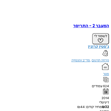
 התריסר
ר לי
ן קרונין
תרגום
מד"ב ופנטזיה
ודים
י
חיר קודם:
44
₪