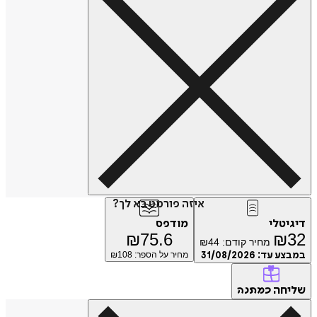
איזה פורמט בא לך?
טלי
מודפס
₪
75.6
₪
מחיר קודם:
44
₪
ע עד:
31/08/2026
מחיר על הספר: ₪
108
חה
כמתנה