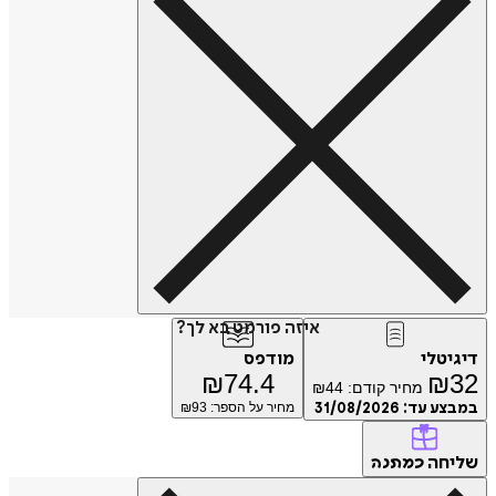
איזה פורמט בא לך?
טלי
מודפס
₪
74.4
₪
מחיר קודם:
44
₪
ע עד:
31/08/2026
מחיר על הספר: ₪
93
חה
כמתנה