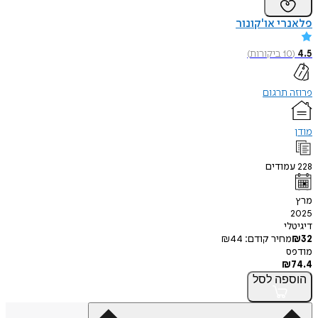
י או'קונור
1
ביקורות
)
תרגום
ודים
י
חיר קודם:
44
₪
פה
לסל