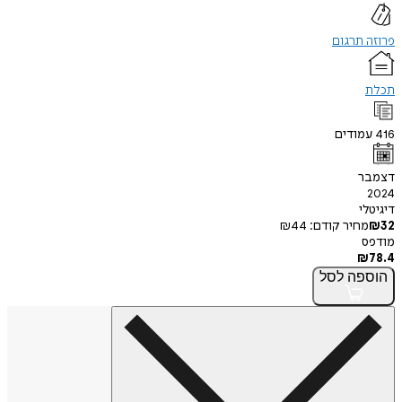
תרגום
ודים
ר
י
חיר קודם:
44
₪
פה
לסל