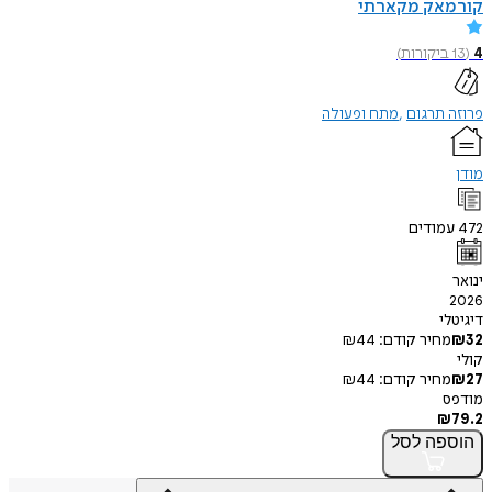
אק מקארתי
יקורות
)
תרגום
מתח ופעולה
ודים
י
חיר קודם:
44
₪
חיר קודם:
44
₪
פה
לסל