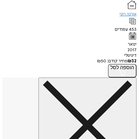
רוני
מודים
י
חיר קודם:
50
₪
פה
לסל