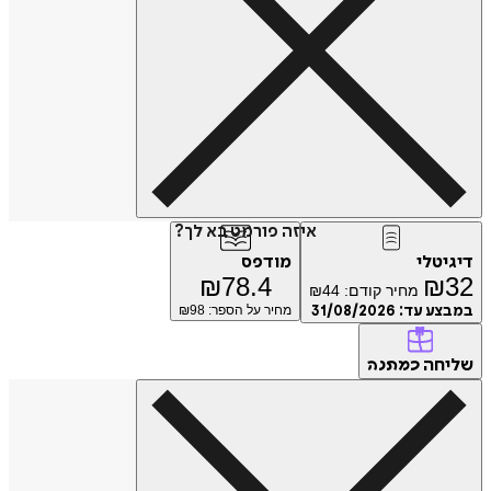
איזה פורמט בא לך?
טלי
מודפס
₪
78.4
₪
מחיר קודם:
44
₪
ע עד:
31/08/2026
מחיר על הספר: ₪
98
חה
כמתנה