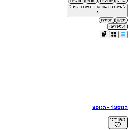
שבועיים
חודש
חודשיים
ג בתוצאות ספרים שכבר קנית?
תסתירו
›
רים
הנוסע
ר לי