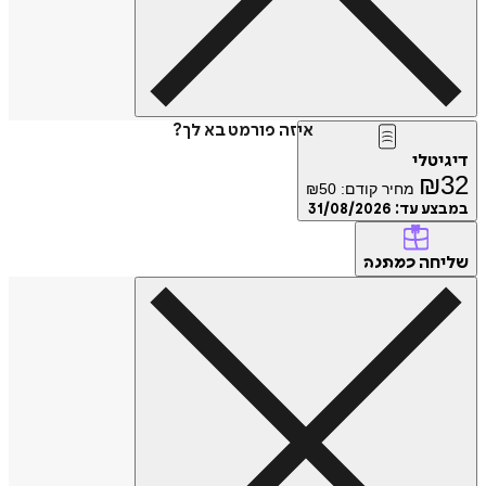
איזה פורמט בא לך?
טלי
₪
מחיר קודם:
50
₪
ע עד:
31/08/2026
חה
כמתנה