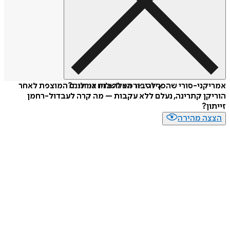
איזה פורמט לשלוח כמתנה?
ני-סורי שהפך לגיבור הצלה בניו אורלינס המוצפת לאחר
ן קתרינה, נעלם ללא עקבות – מה קרה לעבדול-רחמן
ן?
ה מהירה