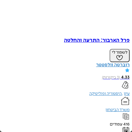
הארבור: התרעה והחלטה
ר לי
טה וולסטטר
(
3
ביקורות
)
יסטוריה ופוליטיקה
הביטחון
ודים