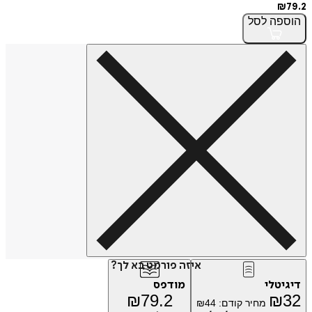
פה
לסל
איזה פורמט בא לך?
טלי
מודפס
₪
79.2
₪
מחיר קודם:
44
₪