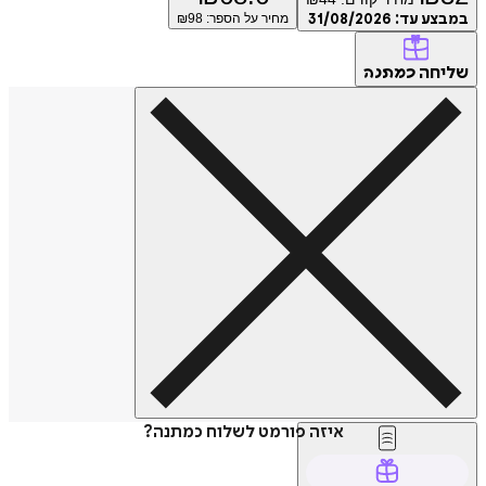
ע עד:
31/08/2026
מחיר על הספר: ₪
98
חה
כמתנה
איזה פורמט לשלוח כמתנה?