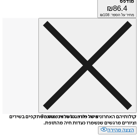
פס
₪
86.
על הספר: ₪
108
איזה פורמט לשלוח כמתנה?
יהם האחרונים של ילדי גטו טרזינשטט משתקפים בשירים
ים מרגשים שנשמרו כעדות חיה מהתופת.
ה מהירה