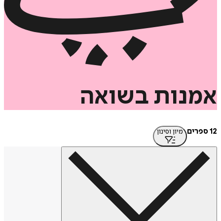
נות
בשואה
מיון וסינון