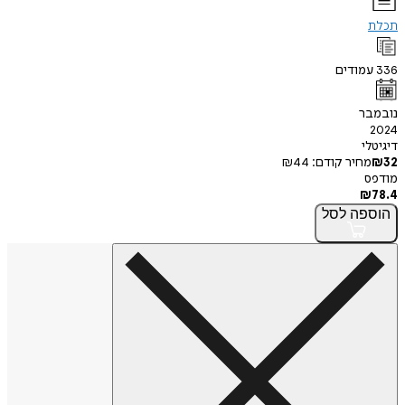
ודים
ר
י
חיר קודם:
44
₪
פה
לסל