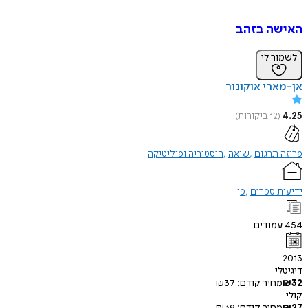
ה בזהב
ר לי
רי אוקונור
(
12
ביקורות
)
תרגום
שואה
היסטוריה ופוליטיקה
 ספרים
פן
מודים
י
חיר קודם:
37
₪