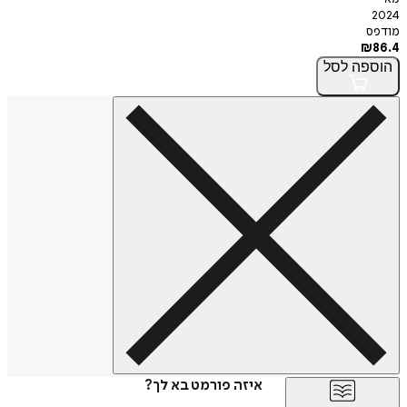
פה
לסל
איזה פורמט בא לך?