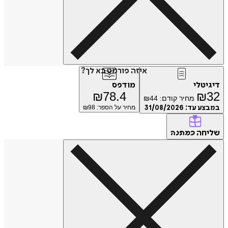
איזה פורמט בא לך?
טלי
מודפס
₪
78.4
₪
מחיר קודם:
44
₪
ע עד:
31/08/2026
מחיר על הספר: ₪
98
חה
כמתנה