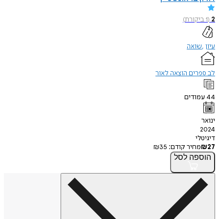
קורת
)
ואה
רים הוצאה לאור
ודים
י
חיר קודם:
35
₪
פה
לסל