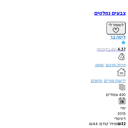
ם נמלטים
ר לי
בר
(
46
ביקורות
)
תרגום
שואה
 ספרים
סימנים
ודים
י
חיר קודם:
44
₪