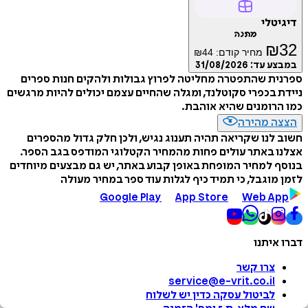
דיגיטלי
מתנה
₪
32
מחיר קודם:
44
₪
במבצע עד:
31/08/2026
ספרנית שהתפטרה מחליטה לפרוץ גבולות ולהקים חנות ספרים
ניידת בכפרי סקוטלנד, ומגלה שהחיים עצמם יכולים להיות מרגשים
כמו הרומנים שהיא אוהבת.
הצצה מהירה
חשוב לנו שקריאה תהיה תענוג נגיש, ולכן חלק גדול מהספרים
אצלנו באתר עולים פחות מהמחיר הקטלוגי המודפס בגב הספר.
בנוסף למחיר המופחת באופן קבוע באתר, יש גם מבצעים מיוחדים
לזמן מוגבל, כי תמיד כיף לגלות עוד ספר במחיר מעולה
Google Play
App Store
Web App
דברו איתנו
צרו קשר
service@e-vrit.co.il
לביטול עסקה
כדין יש לשלוח