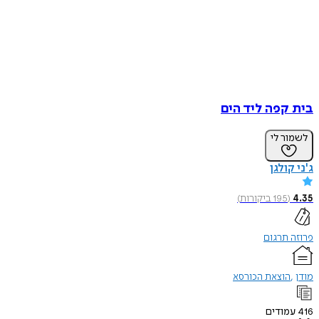
בית קפה ליד הים
לשמור לי
ג'ני קולגן
4.35
(
195
ביקורות
)
פרוזה תרגום
מודן
הוצאת הכורסא
416
עמודים