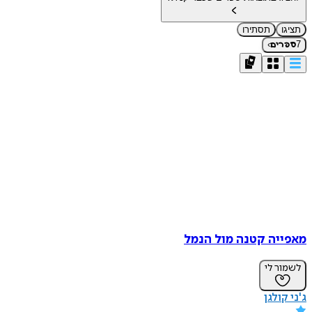
תציגו
תסתירו
›
7
ספרים
מאפייה קטנה מול הנמל
לשמור לי
ג'ני קולגן