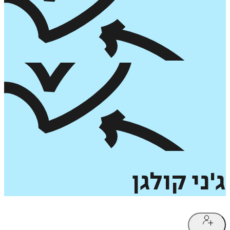
ג'ני
קולגן