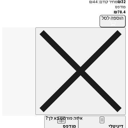
32
₪
מחיר קודם:
44
₪
מודפס
₪
78.4
הוספה
לסל
איזה פורמט בא לך?
דיגיטלי
מודפס