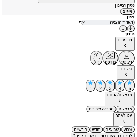
מיון וסינון
איפוס
מיון
▾
סינון
פורמטים
דיגיטלי
מודפס
קולי
ביקורות
1
2
3
4
5
מבצעים/הנחות
מבצעים
ספרייה ציבורית
עלו לאתר
שבוע
שבועיים
חודש
חודשיים
להציג בתוצאות ספרים שכבר קנית?