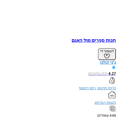
חנות ספרים מול האגם
לשמור לי
ג'ני קולגן
4.27
(
173
ביקורות
)
פרוזה תרגום
רומן רומנטי
הוצאת הכורסא
448
עמודים