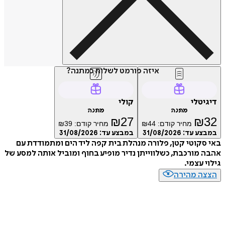
איזה פורמט לשלוח כמתנה?
דיגיטלי
קולי
מתנה
מתנה
₪
27
₪
32
מחיר קודם:
44
₪
מחיר קודם:
39
₪
במבצע עד:
31/08/2026
במבצע עד:
31/08/2026
באי סקוטי קטן, פלורה מנהלת בית קפה ליד הים ומתמודדת עם
אהבה מורכבת, כשלווייתן נדיר מופיע בחוף ומוביל אותה למסע של
גילוי עצמי.
הצצה מהירה