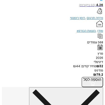
4.26
(
93
ביקורות
)
פרוזה תרגום
רומן רומנטי
מודן
הוצאת הכורסא
368
עמודים
מרץ
2026
דיגיטלי
32
₪
מחיר קודם:
44
₪
מודפס
₪
79.2
הוספה
לסל