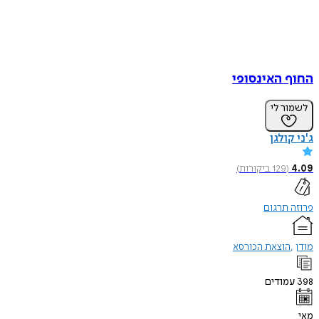
החוף האינסופי
לשמור לי
ג'ני קולגן
4.09
(
129
ביקורות
)
פרוזה תרגום
מודן
הוצאת הכורסא
398
עמודים
מאי