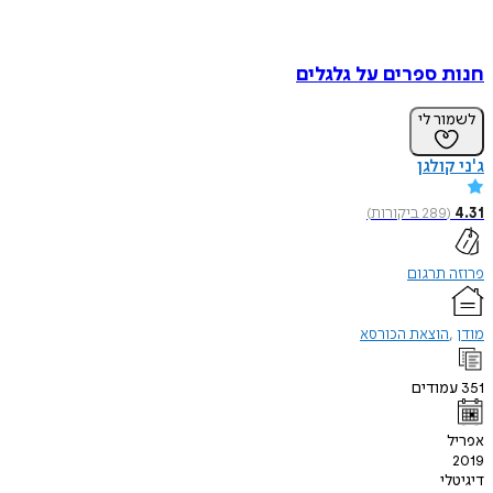
חנות ספרים על גלגלים
לשמור לי
ג'ני קולגן
4.31
(
289
ביקורות
)
פרוזה תרגום
מודן
הוצאת הכורסא
351
עמודים
אפריל
2019
דיגיטלי