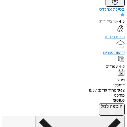
בטינה ארנדט
4.5
(
10
ביקורות
)
הורות וזוגיות
ידיעות ספרים
416
עמודים
2011
דיגיטלי
32
₪
מחיר קודם:
37
₪
מודפס
₪
68.6
הוספה
לסל