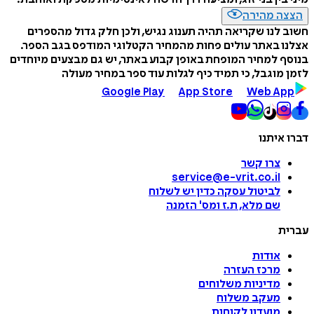
הצצה מהירה
חשוב לנו שקריאה תהיה תענוג נגיש, ולכן חלק גדול מהספרים
אצלנו באתר עולים פחות מהמחיר הקטלוגי המודפס בגב הספר.
בנוסף למחיר המופחת באופן קבוע באתר, יש גם מבצעים מיוחדים
לזמן מוגבל, כי תמיד כיף לגלות עוד ספר במחיר מעולה
Google Play
App Store
Web App
דברו איתנו
צרו קשר
service@e-vrit.co.il
לביטול עסקה
כדין יש לשלוח
שם מלא, ת.ז ומס
'
הזמנה
עברית
אודות
מרכז העזרה
מדיניות משלוחים
מעקב משלוח
מועדון לקוחות