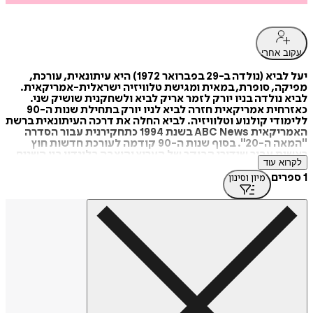
עקוב אחרי
יעל לביא (נולדה ב-29 בפברואר 1972) היא עיתונאית, עורכת,
מפיקה, סופרת, במאית ומגישת טלוויזיה ישראלית-אמריקאית.
לביא נולדה בניו יורק לזמר אריק לביא ולשחקנית שושיק שני.
כאזרחית אמריקאית חזרה לביא לניו יורק בתחילת שנות ה-90
ללימודי קולנוע וטלוויזיה. לביא החלה את דרכה העיתונאית ברשת
האמריקאית ABC News בשנת 1994 כתחקירנית עבור הסדרה
"המאה ה-20". בסוף שנות ה-90 קודמה לעורכת חדשות חוץ
ראשית עבור שידורי הבוקר של הערוץ והוצבה בלונדון בין השנים
לקרוא עוד
2003-2000. בתפקידה זה הפיקה וערכה שידורים מיוחדים
ממלחמת אפגניסטן כמו גם מהמלחמה בעיראק,.
1 ספרים
מיון וסינון
בשנת 2003 שבה לביא מלונדון לניו יורק כעורכת וכבמאית
במחלקה הדוקומנטרית של ABC News. בתפקידה זה הפיקה
מספר שעות דוקומנטריות עבור הערוץ, ביניהן "ישו, מרי ודה וינצ'י"
ו"טסונאמי - גל ההרס" עבורו הייתה מועמדת לפרס אמי בשנת
2005. בשנת 2006 חזרה לביא לישראל והתמנתה כעורכת ראשית
לענייני המזרח התיכון עבור רשת החדשות הבריטית Sky News
בין השנים 2006 - 2011. לביא גם נשלחה להנחות צוות כתבים
במומבאי שבהודו לאחר התקפת הטרור ב-2008. עבור סיקור זה
היה הצוות מועמד לפרס הבאפט"א הבריטי לחדשות
ודוקומנטציה. ספרה "מפיקת מלחמות" יצא לאור בהוצאת ידיעות
ספרים באפריל 2011. בנובמבר 2011 מונתה לביא כמפיקה ראשית