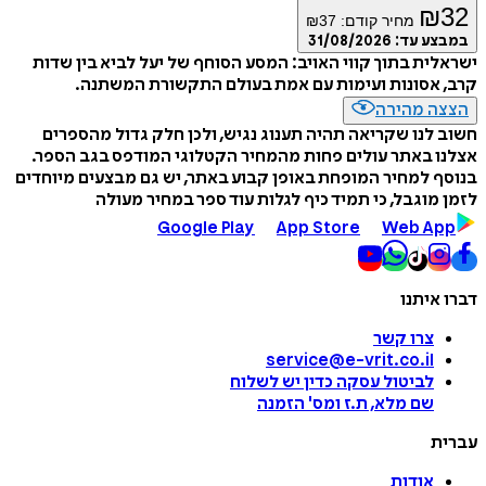
₪
32
מחיר קודם:
37
₪
במבצע עד:
31/08/2026
ישראלית בתוך קווי האויב: המסע הסוחף של יעל לביא בין שדות
קרב, אסונות ועימות עם אמת בעולם התקשורת המשתנה.
הצצה מהירה
חשוב לנו שקריאה תהיה תענוג נגיש, ולכן חלק גדול מהספרים
אצלנו באתר עולים פחות מהמחיר הקטלוגי המודפס בגב הספר.
בנוסף למחיר המופחת באופן קבוע באתר, יש גם מבצעים מיוחדים
לזמן מוגבל, כי תמיד כיף לגלות עוד ספר במחיר מעולה
Google Play
App Store
Web App
דברו איתנו
צרו קשר
service@e-vrit.co.il
לביטול עסקה
כדין יש לשלוח
שם מלא, ת.ז ומס
'
הזמנה
עברית
אודות