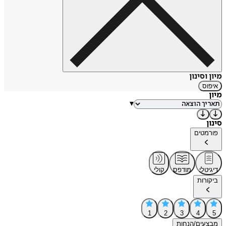
אחראית על הקמת מחלקת הווידאו של אתר עיתון "הארץ".
במסגרת עבודתה גם פרסמה מספר מאמרים בנושא דיווח שטח
בעיתות מלחמה, מאמרי מוסף כמו גם מאמרי דעה.
מקור: ויקיפדיה
https://tinyurl.com/r93xt9y7
מיון וסינון
איפוס
מיון
▾
סינון
פורמטים
דיגיטלי
מודפס
קולי
ביקורות
1
2
3
4
5
מבצעים/הנחות