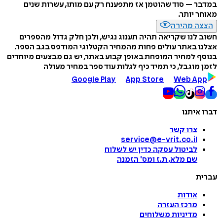
במדבר – סוד שהוטמן אז מתפענח רק עם מותו, עשרות שנים
מאוחר יותר.
הצצה מהירה
חשוב לנו שקריאה תהיה תענוג נגיש, ולכן חלק גדול מהספרים
אצלנו באתר עולים פחות מהמחיר הקטלוגי המודפס בגב הספר.
בנוסף למחיר המופחת באופן קבוע באתר, יש גם מבצעים מיוחדים
לזמן מוגבל, כי תמיד כיף לגלות עוד ספר במחיר מעולה
Google Play
App Store
Web App
דברו איתנו
צרו קשר
service@e-vrit.co.il
לביטול עסקה
כדין יש לשלוח
שם מלא, ת.ז ומס
'
הזמנה
עברית
אודות
מרכז העזרה
מדיניות משלוחים