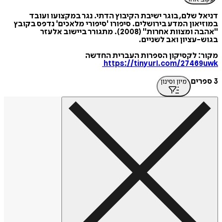
דניאל שלם, בוגר ישיבת הקיבוץ הדתי. נגר במקצועו ועובד
במוזיאון המדע בירושלים. סיפורו 'סיפורי מלאכים' נדפס בקובץ
"אהבה ומצוות אחרות" (2008). מתגורר ביישוב אלעזר
בגוש-עציון ואב לשניים.
מקור: לקסיקון הספרות העברית החדשה
https://tinyurl.com/27469uwk
3 ספרים
מיון וסינון