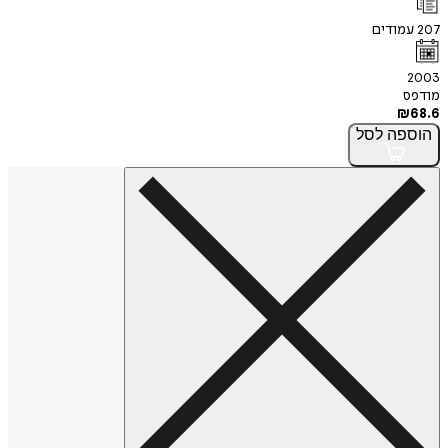
207
עמודים
2003
מודפס
₪
68.6
הוספה
לסל