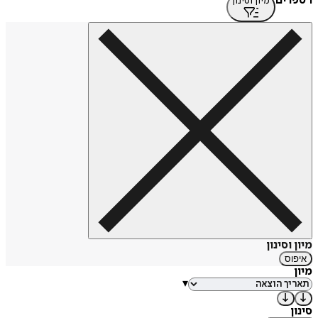
1 ספרים
מיון וסינון
במקביל לעיסוקו בכתיבה ובהגשה, עוסק שריג גם בהוראת כתיבה
במסגרות שונות.
מקור: ויקיפדיה
https://tinyurl.com/34ae8vdr
מיון וסינון
איפוס
מיון
▾
סינון