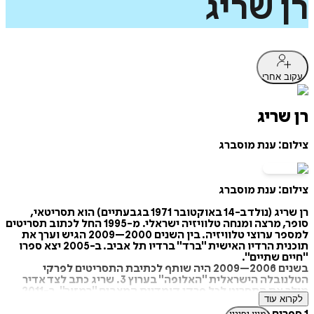
רן
שריג
עקוב אחרי
רן שריג
צילום: ענת מוסברג
צילום: ענת מוסברג
רן שריג (נולד ב-14 באוקטובר 1971 בגבעתיים) הוא תסריטאי,
סופר, מרצה ומנחה טלוויזיה ישראלי. מ-1995 החל לכתוב תסריטים
למספר ערוצי טלוויזיה. בין השנים 2000–2009 הגיש וערך את
תוכנית הרדיו האישית "ברד" ברדיו תל אביב. ב-2005 יצא ספרו
"חיים שתיים".
בשנים 2006–2009 היה שותף לכתיבת התסריטים לפרקי
הטלנובלה הישראלית "האלופה" בערוץ 3. שריג כתב לצד אדיר
מילר את התסריט לכל פרקי קומדיית המצבים "רמזור". ב-2011
לקרוא עוד
כתב תסריטים לדמויות בדוקו-ריאליטי של Yes הטלוויזיה בלוויין,
"חי ב-LA LA לנד".