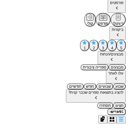
פורמטים
דיגיטלי
מודפס
קולי
ביקורות
1
2
3
4
5
מבצעים/הנחות
מבצעים
ספרייה ציבורית
עלו לאתר
שבוע
שבועיים
חודש
חודשיים
להציג בתוצאות ספרים שכבר קנית?
תציגו
תסתירו
›
1
ספרים