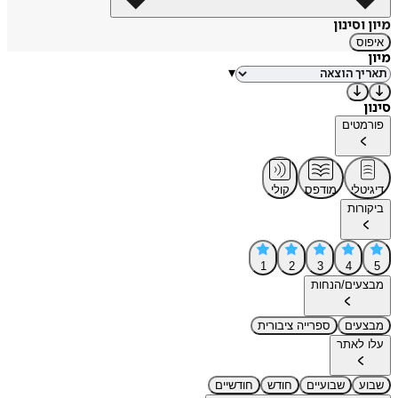
מיון וסינון
איפוס
מיון
▾
סינון
פורמטים
דיגיטלי
מודפס
קולי
ביקורות
1
2
3
4
5
מבצעים/הנחות
מבצעים
ספרייה ציבורית
עלו לאתר
שבוע
שבועיים
חודש
חודשיים