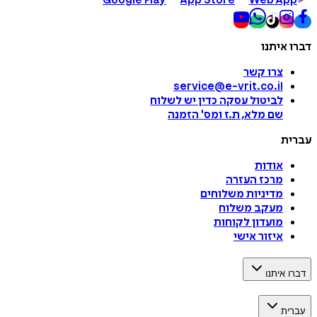
Google Play
App Store
Web App
דברו איתנו
צרו קשר
service@e-vrit.co.il
לביטול עסקה
כדין יש לשלוח
שם מלא, ת.ז ומס
'
הזמנה
עברית
אודות
מרכז העזרה
מדיניות משלוחים
מעקב משלוח
מועדון לקוחות
איזור אישי
דברו איתנו
עברית