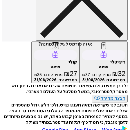
איזה פורמט לשלוח כמתנה?
דיגיטלי
קולי
מתנה
מתנה
₪
27
₪
32
מחיר קודם:
37
₪
מחיר קודם:
35
₪
במבצע עד:
31/08/2026
במבצע עד:
31/08/2026
ילד בן חמש וקולו המצמרר חושפים אהבת אם אדירה בתוך תא
מאסר קלסטרופובי, במשל מטלטל על העולם המערבי.
הצצה מהירה
חשוב לנו שקריאה תהיה תענוג נגיש, ולכן חלק גדול מהספרים
אצלנו באתר עולים פחות מהמחיר הקטלוגי המודפס בגב הספר.
בנוסף למחיר המופחת באופן קבוע באתר, יש גם מבצעים מיוחדים
לזמן מוגבל, כי תמיד כיף לגלות עוד ספר במחיר מעולה