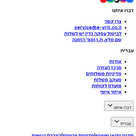
דברו איתנו
צרו קשר
service@e-vrit.co.il
לביטול עסקה
כדין יש לשלוח
שם מלא, ת.ז ומס
'
הזמנה
עברית
אודות
מרכז העזרה
מדיניות משלוחים
מעקב משלוח
מועדון לקוחות
איזור אישי
דברו איתנו
עברית
תקנון ותנאי שימוש
|
מדיניות פרטיות
|
הצהרת נגישות