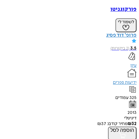
פורקוגניטו
לשמור לי
פרופ' דוד פסיג
3.5
(
2
ביקורות
)
עיון
ידיעות ספרים
325
עמודים
2013
דיגיטלי
32
₪
מחיר קודם:
37
₪
הוספה
לסל