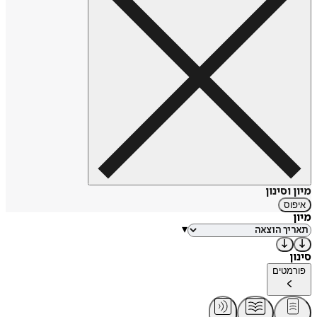
בעבר היה יועצו של נציב הדורות הבאים בכנסת ישראל. ספריו על
העתיד היו לרבי־מכר והתפרסמו בשפות שונות:
צופן העתיד
,
2048
,
פורקוגניטו: המוח העתידי
ו
המפלה החמישית
. שני
הראשונים זכו בפרס ספר הזהב.
מיון וסינון
איפוס
מיון
▾
סינון
פורמטים