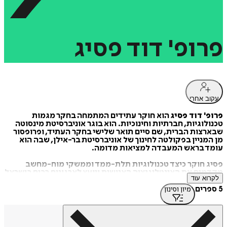
פרופ'
דוד
פסיג
עקוב אחרי
פרופ' דוד פסיג
הוא חוקר עתידים המתמחה בחקר מגמות
טכנולוגיות, חברתיות וחינוכיות. הוא בוגר אוניברסיטת מינסוטה
שבארצות הברית, שם סיים תואר שלישי בחקר העתיד, ופרופסור
מן המניין בפקולטה לחינוך של אוניברסיטת בר-אילן, שבה הוא
עומד בראש המעבדה למציאות מדומה.
פסיג חוקר כיצד טכנולוגיות תלת-ממד וממשקי מוח-מחשב
מקדמים את האינטליגנציה האנושית ויועץ לארגונים רבים בישראל
לקרוא עוד
ובעולם בנושא עיתוד תהליכים של קבלת החלטות. כמו כן הוא חבר
במועצה הלאומית למחקר ופיתוח ובוועדות שיפוט לאומיות
5 ספרים
מיון וסינון
ובינלאומיות הדנות במחקרים ובפרויקטים בעלי השלכות ארוכות
טווח ונמנה עם מייסדיה של חברת הזנק טכנולוגית המפתחת
פלטפורמות וטכנולוגיות לאינטרנט של החפצים.