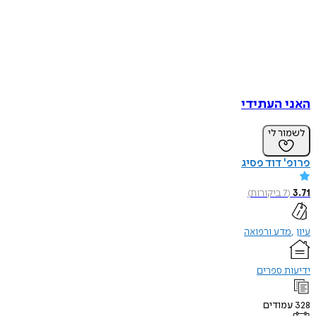
האני העתידי
לשמור לי
פרופ' דוד פסיג
3.71
(
7
ביקורות
)
עיון
מדע ורפואה
ידיעות ספרים
328
עמודים