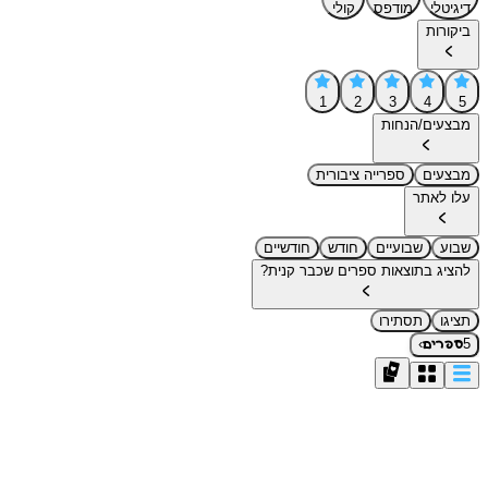
דיגיטלי
מודפס
קולי
ביקורות
1
2
3
4
5
מבצעים/הנחות
מבצעים
ספרייה ציבורית
עלו לאתר
שבוע
שבועיים
חודש
חודשיים
להציג בתוצאות ספרים שכבר קנית?
תציגו
תסתירו
›
5
ספרים