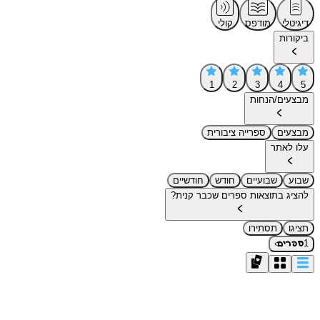
דיגיטלי
מודפס
קולי
ביקורות
1
2
3
4
5
מבצעים/הנחות
מבצעים
ספרייה ציבורית
עלו לאתר
שבוע
שבועיים
חודש
חודשיים
להציג בתוצאות ספרים שכבר קנית?
תציגו
תסתירו
›
1
ספרים