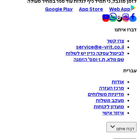
לזמן מוגבל, כי תמיד כיף לגלות עוד ספר במחיר מעולה
Google Play
App Store
Web App
דברו איתנו
צרו קשר
service@e-vrit.co.il
לביטול עסקה
כדין יש לשלוח
שם מלא, ת.ז ומס
'
הזמנה
עברית
אודות
מרכז העזרה
מדיניות משלוחים
מעקב משלוח
מועדון לקוחות
איזור אישי
דברו איתנו