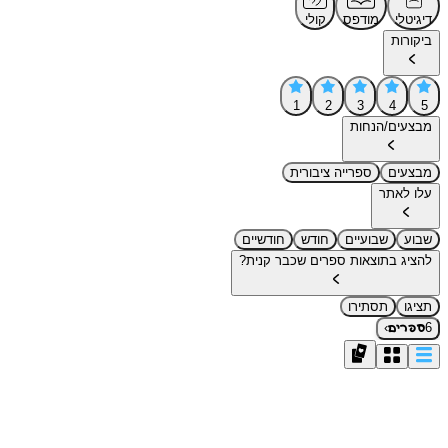
דיגיטלי
מודפס
קולי
ביקורות
1
2
3
4
5
מבצעים/הנחות
מבצעים
ספרייה ציבורית
עלו לאתר
שבוע
שבועיים
חודש
חודשיים
להציג בתוצאות ספרים שכבר קנית?
תציגו
תסתירו
›
6
ספרים