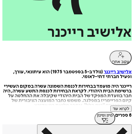
אלישיב
רייכנר
עקוב אחרי
אלישיב רייכנר
(נולד ב-5 בספטמבר 1975) הוא עיתונאי, עורך,
ופעיל חברתי דתי-לאומי.
רייכנר היה מועמד בבחירות לכנסת השמונה עשרה במקום העשירי
ברשימת הבית היהודי. לקראת הבחירות לכנסת התשע עשרה, היה
חבר בוועדת המפקד של הבית היהודי שקיבלה את ההחלטה על
קיום הפריימריז במפלגה. משמש כחבר המועצה הציבורית של
ארגון הרבנים "בית הלל", וכחבר מליאת בני עקיבא.
לקרוא עוד
באוקטובר 2010 החל רייכנר להנחות באתר האינטרנט "ערוץ מאיר"
סדרת שיעורים בפרשת השבוע יחד עם הרב שלמה אבינר. בינואר
6 ספרים
מיון וסינון
2012 החל להנחות באתר סדרת שיעורים בפרקי אבות יחד עם הרב
ערן טמיר. כשהערוץ החל לשדר בטלוויזיה, מונה רייכנר לאחראי על
לוח השידורים ולעורך תוכן בערוץ.