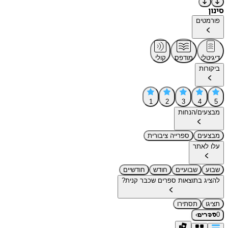
סינון
פורמטים
דיגיטלי
מודפס
קולי
ביקורות
1
2
3
4
5
מבצעים/הנחות
מבצעים
ספרייה ציבורית
עלו לאתר
שבוע
שבועיים
חודש
חודשיים
להציג בתוצאות ספרים שכבר קנית?
תציגו
תסתירו
›
0
ספרים