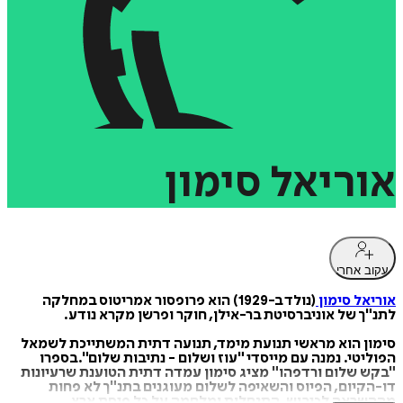
אוריאל
סימון
עקוב אחרי
אוריאל סימון
(נולד ב-1929) הוא פרופסור אמריטוס במחלקה
לתנ"ך של אוניברסיטת בר-אילן, חוקר ופרשן מקרא נודע.
סימון הוא מראשי תנועת מימד, תנועה דתית המשתייכת לשמאל
הפוליטי. נמנה עם מייסדי "עוז ושלום - נתיבות שלום".‏בספרו
"בקש שלום ורדפהו" מציג סימון עמדה דתית הטוענת שרעיונות
דו-הקיום, הפיוס והשאיפה לשלום מעוגנים בתנ"ך לא פחות
מההשראה לכיבוש, התנחלות ומלחמה על כל פיסת ארץ.