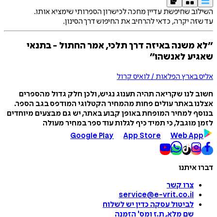
השילוב שחיפשת עדיין מחכה לכישרון הספרותי שימציא אותו.
עד שזה יקרה, כדאי להרחיב את החיפוש דרך הסינון.
״לא משנה באיזה דרך תלכי, אמר החתול - בתנאי
שאגיע לאנשהו״
אליס בארץ הפלאות / לואיס קרול
חשוב לנו שקריאה תהיה תענוג נגיש, ולכן חלק גדול מהספרים
אצלנו באתר עולים פחות מהמחיר הקטלוגי המודפס בגב הספר.
בנוסף למחיר המופחת באופן קבוע באתר, יש גם מבצעים מיוחדים
לזמן מוגבל, כי תמיד כיף לגלות עוד ספר במחיר מעולה
Google Play
App Store
Web App
דברו איתנו
צרו קשר
service@e-vrit.co.il
לביטול עסקה
כדין יש לשלוח
שם מלא, ת.ז ומס
'
הזמנה