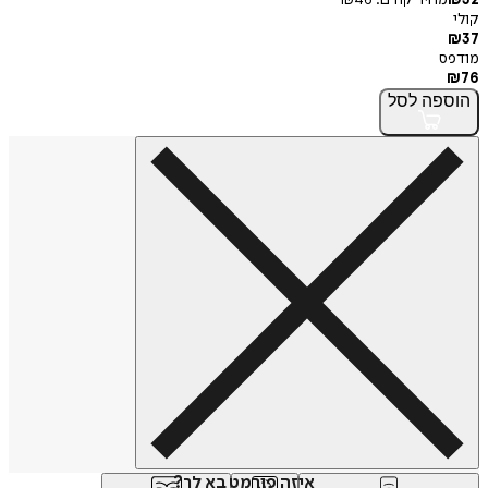
32
₪
מחיר קודם:
46
₪
קולי
₪
37
מודפס
₪
76
הוספה
לסל
איזה פורמט בא לך?