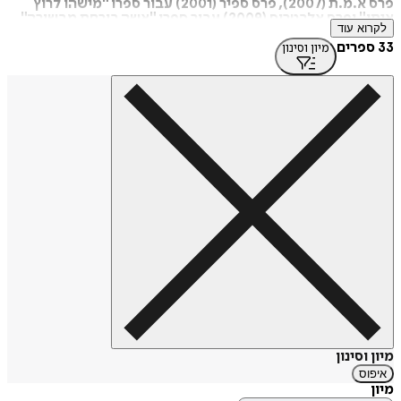
פרס א.מ.ת (2007), פרס ספיר (2001) עבור ספרו "מישהו לרוץ
איתו" ופרס אלבטרוס (2009) עבור ספרו "אשה בורחת מבשורה".‏
לקרוא עוד
בכל יצירותיו משתמש גרוסמן בכלים ספרותיים מודרניים, כגון זרם
33 ספרים
מיון וסינון
התודעה, זוויות ראייה שונות בסיפור, ועירוב של דמיון עם מציאות,
במיוחד בסיפורי ילדים.
מקור: ויקיפדיה
https://tinyurl.com/42syf8vv
מיון וסינון
איפוס
מיון