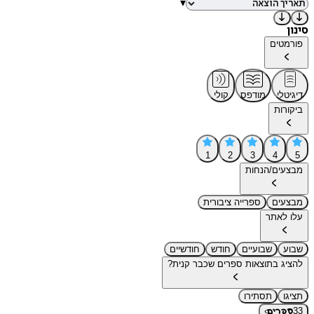
▾
סינון
פורמטים
דיגיטלי
מודפס
קולי
ביקורות
1
2
3
4
5
מבצעים/הנחות
מבצעים
ספרייה ציבורית
עלו לאתר
שבוע
שבועיים
חודש
חודשיים
להציג בתוצאות ספרים שכבר קנית?
תציגו
תסתירו
›
33
ספרים