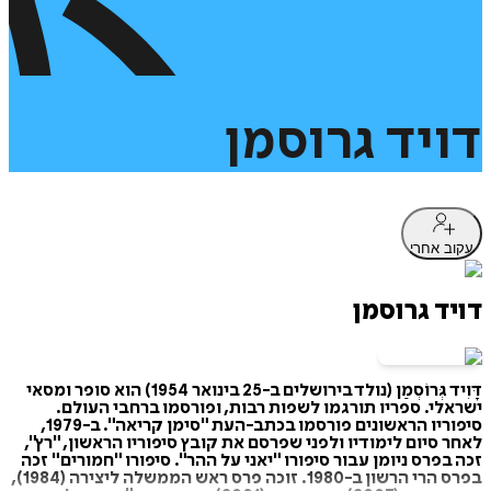
דויד
גרוסמן
עקוב אחרי
דויד גרוסמן
דָּוִיד גְּרוֹסְמַן (נולד בירושלים ב-25 בינואר 1954) הוא סופר ומסאי
ישראלי. ספריו תורגמו לשפות רבות, ופורסמו ברחבי העולם.
סיפוריו הראשונים פורסמו בכתב-העת "סימן קריאה". ב-1979,
לאחר סיום לימודיו ולפני שפרסם את קובץ סיפוריו הראשון, "רץ",
זכה בפרס ניומן עבור סיפורו "יאני על ההר". סיפורו "חמורים" זכה
בפרס הרי הרשון ב-1980. זוכה פרס ראש הממשלה ליצירה (1984),