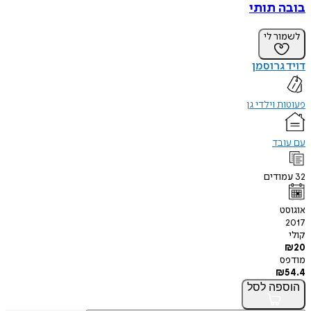
בובה תותי
לשמור לי
דויד גרוסמן
פעוטות וילדי גן
עם עובד
32
עמודים
אוגוסט
2017
קולי
₪
20
מודפס
₪
54.4
הוספה
לסל