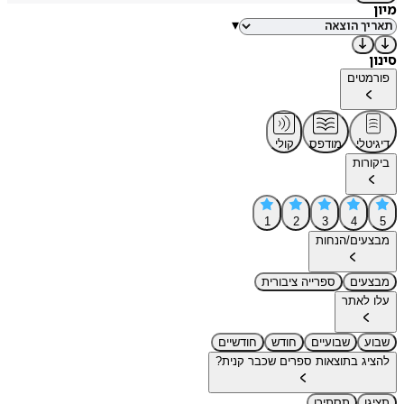
מיון
▾
סינון
פורמטים
דיגיטלי
מודפס
קולי
ביקורות
1
2
3
4
5
מבצעים/הנחות
מבצעים
ספרייה ציבורית
עלו לאתר
שבוע
שבועיים
חודש
חודשיים
להציג בתוצאות ספרים שכבר קנית?
תציגו
תסתירו