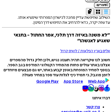
›
0
ספרים
השילוב שחיפשת עדיין מחכה לכישרון הספרותי שימציא אותו.
עד שזה יקרה, כדאי להרחיב את החיפוש דרך הסינון.
״לא משנה באיזה דרך תלכי, אמר החתול - בתנאי
שאגיע לאנשהו״
אליס בארץ הפלאות / לואיס קרול
חשוב לנו שקריאה תהיה תענוג נגיש, ולכן חלק גדול מהספרים
אצלנו באתר עולים פחות מהמחיר הקטלוגי המודפס בגב הספר.
בנוסף למחיר המופחת באופן קבוע באתר, יש גם מבצעים מיוחדים
לזמן מוגבל, כי תמיד כיף לגלות עוד ספר במחיר מעולה
Google Play
App Store
Web App
דברו איתנו
צרו קשר