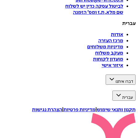
service@e-vrit.co.il
לביטול עסקה
כדין יש לשלוח
שם מלא, ת.ז ומס
'
הזמנה
עברית
אודות
מרכז העזרה
מדיניות משלוחים
מעקב משלוח
מועדון לקוחות
איזור אישי
דברו איתנו
עברית
תקנון ותנאי שימוש
|
מדיניות פרטיות
|
הצהרת נגישות