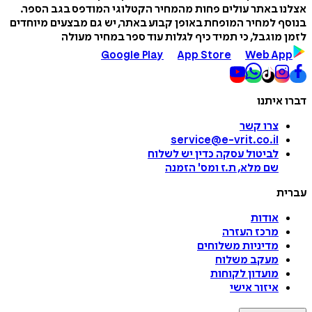
אצלנו באתר עולים פחות מהמחיר הקטלוגי המודפס בגב הספר.
בנוסף למחיר המופחת באופן קבוע באתר, יש גם מבצעים מיוחדים
לזמן מוגבל, כי תמיד כיף לגלות עוד ספר במחיר מעולה
Google Play
App Store
Web App
דברו איתנו
צרו קשר
service@e-vrit.co.il
לביטול עסקה
כדין יש לשלוח
שם מלא, ת.ז ומס
'
הזמנה
עברית
אודות
מרכז העזרה
מדיניות משלוחים
מעקב משלוח
מועדון לקוחות
איזור אישי