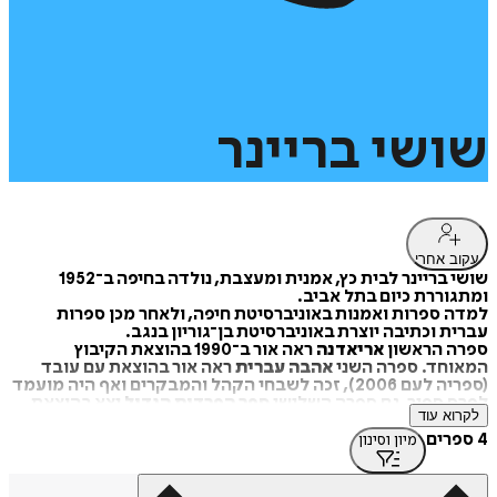
שושי
בריינר
עקוב אחרי
שושי בריינר לבית כץ, אמנית ומעצבת, נולדה בחיפה ב־1952
ומתגוררת כיום בתל אביב.
למדה ספרות ואמנות באוניברסיטת חיפה, ולאחר מכן ספרות
עברית וכתיבה יוצרת באוניברסיטת בן־גוריון בנגב.
ספרה הראשון
אריאדנה
ראה אור ב־1990 בהוצאת הקיבוץ
המאוחד. ספרה השני
אהבה עברית
ראה אור בהוצאת עם עובד
(ספריה לעם 2006), זכה לשבחי הקהל והמבקרים ואף היה מועמד
לפרס ספיר. גם ספרה השלישי
ספר הפרדות הגדול
יצא בהוצאת
לקרוא עוד
עם עובד (ספריה לעם 2009) ותורגם להולנדית ולגרמנית.
פרסמה סיפורים קצרים בכתב העת "מקרוב" ובספר "ההולנדי של
4 ספרים
מיון וסינון
עכו" הוצאת גלורי. חיה כיום בתל אביב ועוסקת בכתיבה ובעריכה
ספרותית.
מקור: לקסיקון הספרות העברית החדשה