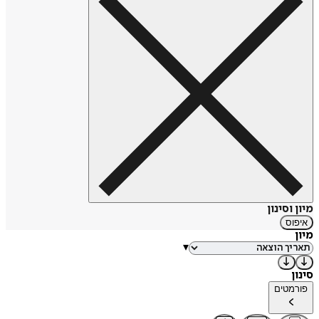
https://tinyurl.com/3he5rbzr
מיון וסינון
איפוס
מיון
▾
סינון
פורמטים