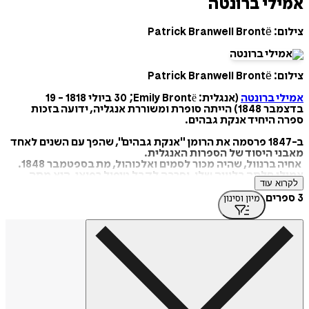
אמילי ברונטה
צילום: Patrick Branwell Brontë
צילום: Patrick Branwell Brontë
אמילי ברונטה
(אנגלית: Emily Brontë‏; 30 ביולי 1818 - 19
בדצמבר 1848) הייתה סופרת ומשוררת אנגליה, ידועה בזכות
ספרה היחיד אנקת גבהים.
ב-1847 פרסמה את הרומן "אנקת גבהים", שהפך עם השנים לאחד
מאבני היסוד של הספרות האנגלית.
אחיה ברנוול, שהיה מכור לסמים ואלכוהול, מת בספטמבר 1848.
אמילי חלתה בלוויה שלו, וסרבה לקבל טיפול רפואי. היא מתה
לקרוא עוד
משחפת ב-19 בדצמבר 1848, ונקברה בחצר בית הכומר בהווארת
3 ספרים
מיון וסינון