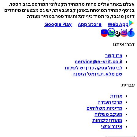
אצלנו באתר עולים פחות מהמחיר הקטלוגי המודפס בגב הספר.
בנוסף למחיר המופחת באופן קבוע באתר, יש גם מבצעים מיוחדים
לזמן מוגבל, כי תמיד כיף לגלות עוד ספר במחיר מעולה
Google Play
App Store
Web App
דברו איתנו
צרו קשר
service@e-vrit.co.il
לביטול עסקה
כדין יש לשלוח
שם מלא, ת.ז ומס
'
הזמנה
עברית
אודות
מרכז העזרה
מדיניות משלוחים
מעקב משלוח
מועדון לקוחות
איזור אישי