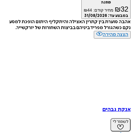
מתנה
₪
32
מחיר קודם:
44
₪
במבצע עד:
31/08/2026
אהבה סוערת בין קתרין האצילה והיתקליף היתום הופכת למסע
נקם כשהגורל מפריד ביניהם בביצות השחורות של יורקשייר.
הצצה מהירה
אנקת גבהים
לשמור לי