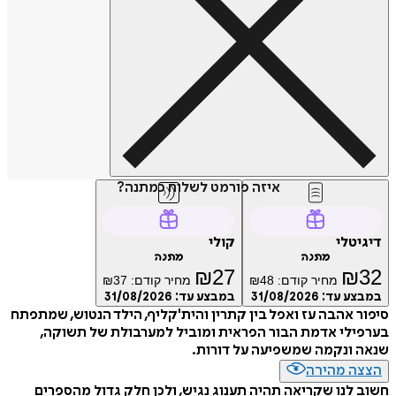
איזה פורמט לשלוח כמתנה?
דיגיטלי
קולי
מתנה
מתנה
₪
27
₪
32
מחיר קודם:
48
₪
מחיר קודם:
37
₪
במבצע עד:
31/08/2026
במבצע עד:
31/08/2026
סיפור אהבה עז ואפל בין קתרין והית'קליף, הילד הנטוש, שמתפתח
בערפילי אדמת הבור הפראית ומוביל למערבולת של תשוקה,
שנאה ונקמה שמשפיעה על דורות.
הצצה מהירה
חשוב לנו שקריאה תהיה תענוג נגיש, ולכן חלק גדול מהספרים