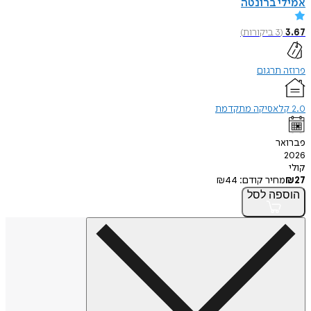
אמילי ברונטה
3.67
(
3
ביקורות
)
פרוזה תרגום
2.0 קלאסיקה מתקדמת
פברואר
2026
קולי
27
₪
מחיר קודם:
44
₪
הוספה
לסל