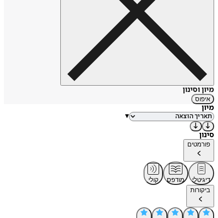
מיון וסינון
איפוס
מיון
▾
סינון
פורמטים
דיגיטלי
מודפס
קולי
ביקורות