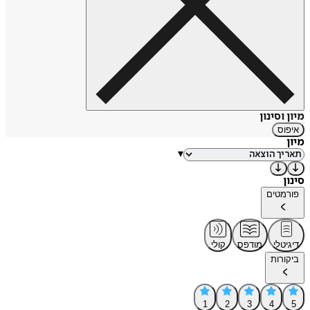
מיון וסינון
איפוס
מיון
▾
סינון
פורמטים
דיגיטלי
מודפס
קולי
ביקורות
1
2
3
4
5