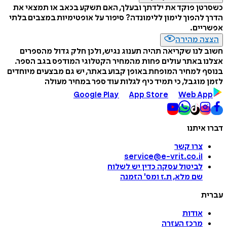
כשסרטן פוקד את ילדתך ובעלך, האם תשקע בכאב או תמצאי את
הדרך להפוך לימון ללימונדה? סיפור על אופטימיות במצבים בלתי
אפשריים.
הצצה מהירה
חשוב לנו שקריאה תהיה תענוג נגיש, ולכן חלק גדול מהספרים
אצלנו באתר עולים פחות מהמחיר הקטלוגי המודפס בגב הספר.
בנוסף למחיר המופחת באופן קבוע באתר, יש גם מבצעים מיוחדים
לזמן מוגבל, כי תמיד כיף לגלות עוד ספר במחיר מעולה
Google Play
App Store
Web App
דברו איתנו
צרו קשר
service@e-vrit.co.il
לביטול עסקה
כדין יש לשלוח
שם מלא, ת.ז ומס
'
הזמנה
עברית
אודות
מרכז העזרה