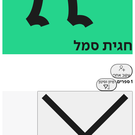
חגית
סמל
עקוב אחרי
1 ספרים
מיון וסינון