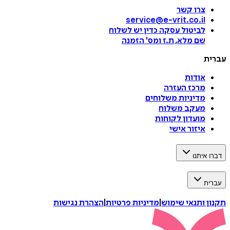
צרו קשר
service@e-vrit.co.il
לביטול עסקה
כדין יש לשלוח
שם מלא, ת.ז ומס
'
הזמנה
עברית
אודות
מרכז העזרה
מדיניות משלוחים
מעקב משלוח
מועדון לקוחות
איזור אישי
דברו איתנו
עברית
תקנון ותנאי שימוש
|
מדיניות פרטיות
|
הצהרת נגישות