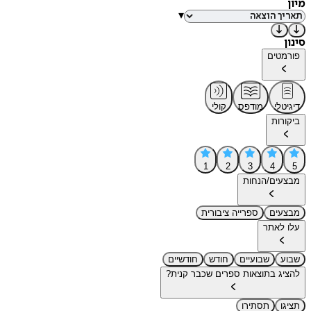
מיון
▾
סינון
פורמטים
דיגיטלי
מודפס
קולי
ביקורות
1
2
3
4
5
מבצעים/הנחות
מבצעים
ספרייה ציבורית
עלו לאתר
שבוע
שבועיים
חודש
חודשיים
להציג בתוצאות ספרים שכבר קנית?
תציגו
תסתירו